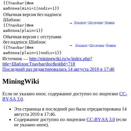
{{Tnavbar|Имя
шаблона|mini=1|nodiv=1}}
Обычная версия без надписи
Шаблон:
→
Просмотр
•
Обсуждение
•
Править
{{Tnavbar|Имя
шаблона|plain=1}}
Обычная версия с отступами
без надписи
Шаблон:
→
Просмотр
•
Обсуждение
•
Править
{{Tnavbar|Имя
шаблона|plain=1|nodiv=1}}
Источник —
http://miningwiki.ru/w/index.php?
title=Шаблон:Tnavbar/doc&oldid=718
Последний раз редактировалась 14 августа 2010 в 17:46
MiningWiki
Если не указано иное, содержание доступно по лицензии
CC-
BY-SA 3.0
.
Эта страница в последний раз была отредактирована 14
августа 2010 в 17:46.
Содержание доступно по лицензии
CC-BY-SA 3.0
(если
не указано иное).