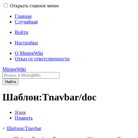
Открыть главное меню
Главная
Случайная
Войти
Настройки
О MiningWiki
Отказ от ответственности
MiningWiki
Найти
Шаблон:Tnavbar/doc
Язык
Править
<
Шаблон:Tnavbar