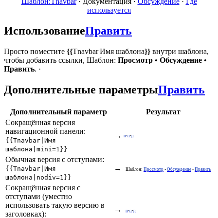
Шаблон:Tnavbar
·
Документация
·
Обсуждение
·
Где
используется
Использование
Править
Просто поместите
{{
Tnavbar|Имя шаблона
}}
внутри шаблона,
чтобы добавить ссылки, Шаблон:
Просмотр
•
Обсуждение
•
Править
. ·
Дополнительные параметры
Править
Дополнительный параметр
Результат
Сокращённая версия
навигационной панели:
→
п
·
о
·
р
{{Tnavbar|Имя
шаблона|mini=1}}
Обычная версия с отступами:
→
{{Tnavbar|Имя
Шаблон:
Просмотр
•
Обсуждение
•
Править
шаблона|nodiv=1}}
Сокращённая версия с
отступами (уместно
использовать такую версию в
→
п
·
о
·
р
заголовках):