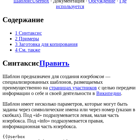
Шаблон:Userbox
·
Документация
·
Обсуждение
·
Где
используется
Содержание
1
Синтаксис
2
Примеры
3
Заготовка для копирования
4
См. также
Синтаксис
Править
Шаблон предназначен для создания
юзербоксов
—
специализированных шаблонов, размещаемых
преимущественно на
страницах участников
с целью передачи
информации о себе и своей деятельности в
Википедии
.
Шаблон имеет несколько параметров, которые могут быть
заданы через символические имена или через номер (указан в
скобках). Под «id» подразумевается левая, малая часть
юзербокса. Под «info» подразумевается правая,
информационная часть юзербокса.
{{Userbox
