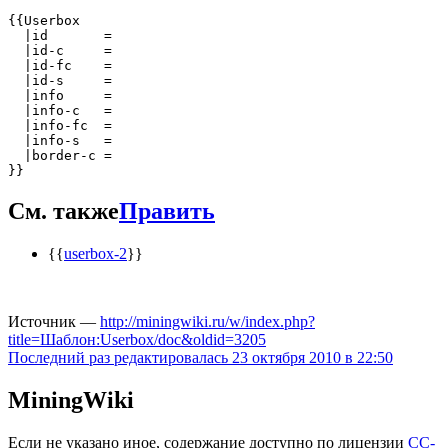
{{Userbox

  |id       = 

  |id-c     = 

  |id-fc    = 

  |id-s     = 

  |info     = 

  |info-c   = 

  |info-fc  = 

  |info-s   = 

  |border-c = 

}}
См. также
Править
{{
userbox-2
}}
Источник —
http://miningwiki.ru/w/index.php?
title=Шаблон:Userbox/doc&oldid=3205
Последний раз редактировалась 23 октября 2010 в 22:50
MiningWiki
Если не указано иное, содержание доступно по лицензии
CC-