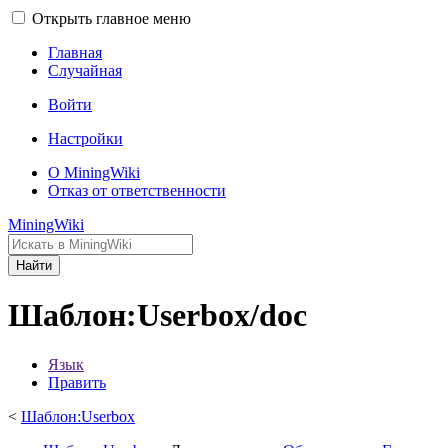
Открыть главное меню
Главная
Случайная
Войти
Настройки
О MiningWiki
Отказ от ответственности
MiningWiki
Найти
Шаблон:Userbox/doc
Язык
Править
<
Шаблон:Userbox