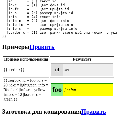
  |id       = (3) текст id

  |id-c     = (1) цвет фона id 

  |id-fc    =     цвет шрифта id 

  |id-s     = (5) размер шрифта id 

  |info     = (4) текст info

  |info-c   = (2) цвет фона info 

  |info-fc  =     цвет шрифта info

  |info-s   =     размер шрифта info 

  |border-c = (1) цвет рамки всего шаблона (если не ука
}}
Примеры
Править
Пример использования
Результат
id
{{userbox}}
info
{{userbox |id = foo |id-s =
20 |id-c = lightgreen |info =
foo
foo bar
''foo bar'' |info-c = yellow
|info-s = 12 |border-c =
green }}
Заготовка для копирования
Править