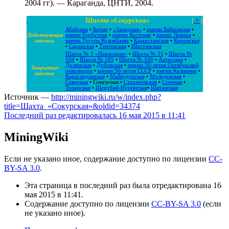
2004 гг). — Караганда, ЦНТИ, 2004.
Шахта «Сокурская»
[
+
]
Абайская
•
Батыр
•
«Западная»
•
имени Байжанова
•
Действующие
имени Горбачева
•
имени Костенко
•
имени Ленина
•
шахты
имени Тусупа Кузембаева
•
Казахстанская
•
Кировская
•
Саранская
•
Тентекская
•
Шахтинская
Шахта № 1 «Наклонная»
•
Шахта № 31
•
Шахта №
104
•
Шахта № 105
•
Шахта № 106
•
Актасская
•
Долинская
•
Дубовская
•
имени 50-летия Октябрьской
Закрытые
революции
•
имени 50-летия СССР
•
имени Калинина
•
шахты
Карагандинская
•
Майкудукская
•
Молодежная
•
Северная
•
Сокурская
•
Стахановская
•
Степная
•
Топарская
•
Шерубай-Нуринская
•
Шаханская
Источник —
http://miningwiki.ru/w/index.php?
title=Шахта_«Сокурская»&oldid=34374
Последний раз редактировалась 16 мая 2015 в 11:41
MiningWiki
Если не указано иное, содержание доступно по лицензии
CC-
BY-SA 3.0
.
Эта страница в последний раз была отредактирована 16
мая 2015 в 11:41.
Содержание доступно по лицензии
CC-BY-SA 3.0
(если
не указано иное).