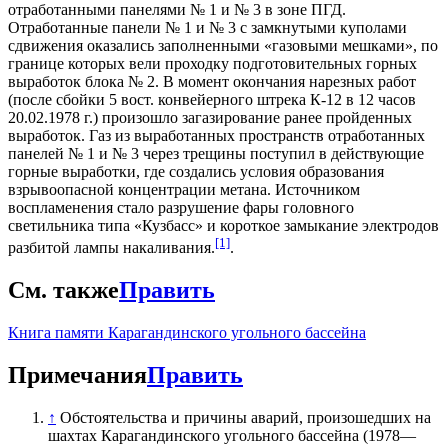
отработанными панелями № 1 и № 3 в зоне ПГД.
Отработанные панели № 1 и № 3 с замкнутыми куполами
сдвижения оказались заполненными «газовыми мешками», по
границе которых вели проходку подготовительных горных
выработок блока № 2. В момент окончания нарезных работ
(после сбойки 5 вост. конвейерного штрека К-12 в 12 часов
20.02.1978 г.) произошло загазирование ранее пройденных
выработок. Газ из выработанных пространств отработанных
панелей № 1 и № 3 через трещины поступил в действующие
горные выработки, где создались условия образования
взрывоопасной концентрации метана. Источником
воспламенения стало разрушение фары головного
светильника типа «Кузбасс» и короткое замыкание электродов
[1]
разбитой лампы накаливания.
.
См. также
Править
Книга памяти Карагандинского угольного бассейна
Примечания
Править
↑
Обстоятельства и причины аварий, произошедших на
шахтах Карагандинского угольного бассейна (1978—