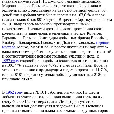
главным инженером Г. Н. Джоголо, главным механиком
Мирошниченко. Несмотря на то, что шахта была сдана в
эксплуатацию с опоздани­ем на два с половиной месяца, го­
довой план добычи угля был вы­полнен на 103,6 % и сверх
плана выдано было 9918 т угля. В тресте «Сараньуголь» шахта
№ 101 выделялась высокими производственными
показателями. Личными достижениями просла­вили свои
коллективы лучшие люди: начальники участков Коче­тов,
Барышман, Гальвоч, бригади­ры добычных бригад Воробьёв,
Килберт, Бондаренко, Воловский, Долгих, Кондаков,
горные
масте­ра
Балько, Мартынов. В работе шахты были задейство­
ваны шесть-семь добычных учас­тков, один подготовительный
и соответствующие вспомогательные участки и цеха. В
1957 году
годовой план добы­чи коллектив шахты выполнил
на 106,4 %, выдав на-гора 46793 т угля сверх плана. Добыча
угля по сравнению с предыдущим годом возросла на 11,7 %,
или на 8181 т, среднесуточная добыча угля дос­тигла 2180 т
при плане 2050 т.
В
1962 году
шахта № 101 рабо­тала ритмично. Из шести
добыч­ных участков годовой план выпол­нили пять, на их
счету было 31529 т сверх плана. Лишь один участок не
выполнил план добычи угля и задолжал 1209 т. Основная
причи­на невыполнения плана заключа­лась в крупных горно-