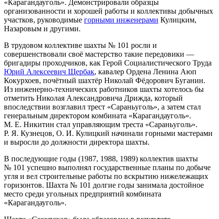
«Карагандауголь». Демонстриро­вали образцы
организованности и хорошей работы и коллективы до­бычных
участков, руководимые
горными инженерами
Кулицким,
Назаровым и другими.
В трудовом коллективе шахты № 101 росли и
совершенствовали своё мастерство такие передови­ки —
бригадиры проходчиков, как Герой Социалистического Труда
Юрий Алексеевич Щербак
, кавалер Ордена Ленина Аюп
Кокурхоев, почётный шахтёр Николай Фё­дорович Буганин.
Из инженерно-технических работников шахты хотелось бы
отметить Николая Александровича Дрижда, который
впоследствии возглавил трест «Сараньуголь», а затем стал
гене­ральным директором комбината «Карагандауголь».
М. Е. Никитин стал управляющим треста «Сара­ньуголь».
Р. Я. Кузнецов, О. И. Кулицкий начинали горными масте­рами
и выросли до должности ди­ректора шахты.
В последующие годы (1987, 1988, 1989) коллектив шахты
№ 101 успешно выполнял государ­ственные планы по добыче
угля и вел строительные работы по вскрытию нижележащих
горизон­тов. Шахта № 101 дол­гие годы занимала достойное
ме­сто среди угольных предприятий комбината
«Карагандауголь».