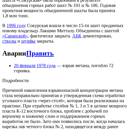
Шахта «Сокурская» была образована в результате
объединения горных работ шахт № 101 и № 106. Годовая
проектная мощность объединенной шахты была принята
1,8 млн тонн.
В
1996 году
Сокурская вошла в число 15-ти шахт проданных
новому владельцу Лакшми Митталу. Объединена с шахтой
«Саранской»
, фактически закрыта.
АБК
демонтирован,
стволы
и
шурфы
закрыты.
Аварии
Править
20 февраля
1978 года
— взрыв метана, погибло 72
горняка.
Подробности
Причиной накопления взрывоопасной концентрации метана
стала неправильно принятая и утвержденная схема отработки
угольного пласта «через столб», которая была реализована на
практике. При отработке столбов № 1, 3 и 5 в целике мощного
пласта К-12 восточного блока, проблем с добычей по
верхнему и нижнему слою и поддержанием горных
выработок не было. Зато они появились после, когда началась
нарезка лав четного блока № 2, находящегося между ранее