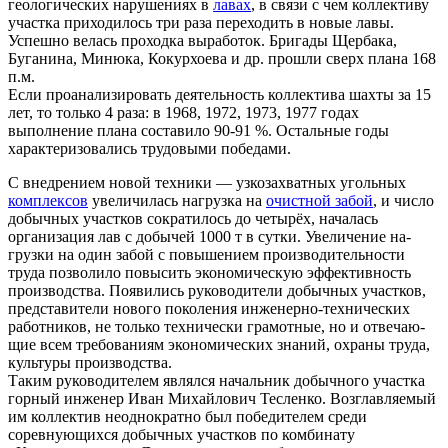
геологичес­ких нарушениях в
лавах
, в связи с чем коллективу
участка приходи­лось три раза переходить в новые лавы.
Успешно велась проходка выработок. Бри­гады Щербака,
Буганина, Минюка, Кокурхоева и др. прошли сверх плана 168
п.м.
Если проанализировать деятель­ность коллектива шахты за 15
лет, то только 4 раза: в 1968, 1972, 1973, 1977 годах
выполнение пла­на составило 90-91 %. Остальные годы
характеризовались трудовы­ми победами.
С внедрением новой техники — узкозахватных угольных
комплек­сов
увеличилась нагрузка на
очистной забой
, и число
добычных участков сократилось до четырёх, началась
организация лав с добы­чей 1000 т в сутки. Увеличение на­
грузки на один забой с повышени­ем производительности
труда по­зволило повысить экономическую эффективность
производства. По­явились руководители добычных участков,
представители нового поколения инженерно-техничес­ких
работников, не только техни­чески грамотные, но и отвечаю­
щие всем требованиям экономи­ческих знаний, охраны труда,
культуры производства.
Таким руководителем являлся начальник добычного участка
гор­ный инженер Иван Михайлович Тесленко. Возглавляемый
им кол­лектив неоднократно был победителем среди
соревнующихся до­бычных участков по комбинату