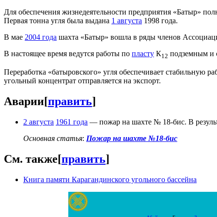
Для обеспечения жизнедеятельности предприятия «Батыр» по
Первая тонна угля была выдана
1 августа
1998 года.
В мае
2004 года
шахта «Батыр» вошла в ряды членов Ассоциац
В настоящее время ведутся работы по
пласту
К
подземным и 
12
Переработка «батыровского» угля обеспечивает стабильную р
угольный концентрат отправляется на экспорт.
Аварии
[
править
]
2 августа
1961 года
— пожар на шахте № 18-бис. В резуль
Основная статья
:
Пожар на шахте №18-бис
См. также
[
править
]
Книга памяти Карагандинского угольного бассейна