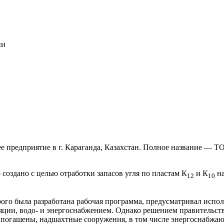
ии
 предприятие в г. Караганда, Казахстан. Полное название — Т
создано с целью отработки запасов угля по пластам К
и К
на
12
10
рого была разработана рабочая программа, предусматривал испол
ии, водо- и энергоснабжением. Однако решением правительства
погашены, надшахтные сооружения, в том числе энергоснабжа