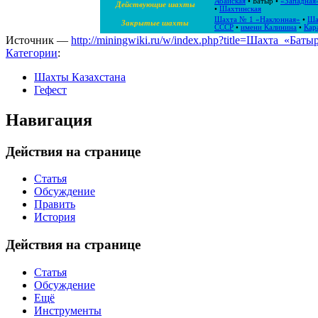
Абайская
•
Батыр
•
«Западная
Действующие шахты
•
Шахтинская
Шахта № 1 «Наклонная»
•
Ша
Закрытые шахты
СССР
•
имени Калинина
•
Кар
Источник —
http://miningwiki.ru/w/index.php?title=Шахта_«Бат
Категории
:
Шахты Казахстана
Гефест
Навигация
Действия на странице
Статья
Обсуждение
Править
История
Действия на странице
Статья
Обсуждение
Ещё
Инструменты