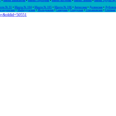
»
•
имени Байжанова
•
имени Горбачева
•
имени Костенко
•
имени Ленина
•
имени Тусупа Ку
хта № 31
•
Шахта № 104
•
Шахта № 105
•
Шахта № 106
•
Актасская
•
Долинская
•
Дубовск
агандинская
•
Майкудукская
•
Молодежная
•
Северная
•
Сокурская
•
Стахановская
•
Степная
ыр»&oldid=50551