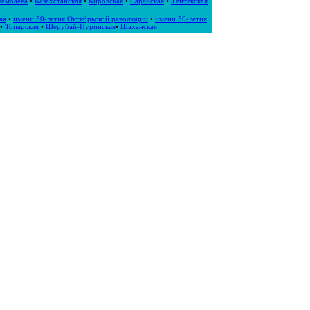
зембаева
•
Казахстанская
•
Кировская
•
Саранская
•
Тентекская
ая
•
имени 50-летия Октябрьской революции
•
имени 50-летия
•
Топарская
•
Шерубай-Нуринская
•
Шаханская