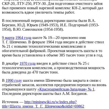
СКР-20, ЛТУ-250, РТУ-30. Для подготовки очистного забоя
был применен новый нарезной комплекс КН-2, который дал
возможность вдвое увеличить темпы работ.
В послевоенный период директорами шахты были В.А.
Березин, Ю.Д. Юрьев (1949-1953), И.Е. Подгорный (1953-
1954), В.Ю. Самохвалов (1954-1958).
9 марта
1964 года
шахте № 19—20 присвоено имя
Т. Г. Шевченко. В феврале 1964 года введен в действие ствол
№ 21 с новыми технологическими комплексами и
обогатительной фабрикой. Проектная мощность шахты в то
время была установлена в объеме 385 тысяч тонн угля в год.
В декабре
1970 года
введен в действие ствол № 25 с
технологическим комплексом, а производственная мощность
была доведена до 470 тысяч тонн.
В
1990 году
шахта имени Шевченко была закрыта в связи с
отработкой запасов, коллектив предприятия перешел на вновь
открывшуюся шахту
«Красноармейская-Западная» № 1
.
Последним директором шахты был А.М. Богданов.
Источник —
http://miningwiki.ru/w/index.php?
title=Шахта_имени_Т._Г._Шевченко&oldid=69862