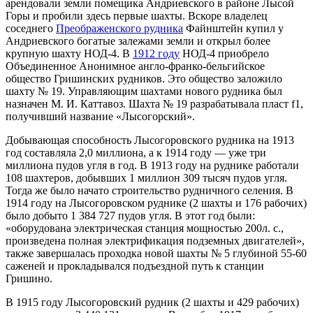
арендовали земли помещика Андриевского в районе Лысой
Горы и пробили здесь первые шахты. Вскоре владелец
соседнего
Преображенского рудника
Файнштейн купил у
Андриевского богатые залежами земли и открыл более
крупную шахту НОД-4. В
1912 году
НОД-4 приобрело
Объединенное Анонимное англо-франко-бельгийское
общество Гришинских рудников. Это общество заложило
шахту № 19. Управляющим шахтами нового рудника был
назначен М. И. Каттавоз. Шахта № 19 разрабатывала пласт f1,
получивший название «Лысогорский».
Добывающая способность Лысогоровского рудника на 1913
год составляла 2,0 миллиона, а к 1914 году — уже три
миллиона пудов угля в год. В 1913 году на руднике работали
108 шахтеров, добывших 1 миллион 309 тысяч пудов угля.
Тогда же было начато строительство рудничного селения. В
1914 году на Лысогоровском руднике (2 шахты и 176 рабочих)
было добыто 1 384 727 пудов угля. В этот год были:
«оборудована электрическая станция мощностью 200л. с.,
произведена полная электрификация подземных двигателей»,
также завершалась проходка новой шахты № 5 глубиной 55-60
саженей и прокладывался подъездной путь к станции
Гришино.
В 1915 году Лысогоровский рудник (2 шахты и 429 рабочих)