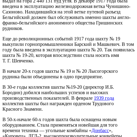
выдал на гора 2 440 131 пуд угля. В декабре 1917 года была
введена в эксплуатацию железнодорожная ветка Чунишино-
Сазоново. Находившийся на этой ветке путевой разъезд
Бельгийский должен был обслуживать именно шахты англо-
франко-бельгийского анонимного общества Гришинских
рудников.
Еще до революционных событий 1917 года шахту № 19
выкупили горнопромышленники Барский и Машкевич. В том
году была введена в эксплуатацию шахта № 20. Так появилась
шахта № 19-20, которая впоследствии стала носить имя
Т. Г. Шевченко.
В начале 20-х годов шахты № 19 и № 20 Лысогорского
рудника были объединены в одно предприятие.
В 30-е годы коллектив шахты №19-20 (директор И.Б.
Бородин) добился наибольших успехов и высоких
производственных показателей. В феврале
1939 года
коллектив шахты был награжден орденом Трудового
Красного Знамени.
В 50-х-начале 60-х годов шахта была оснащена новым
оборудованием. Стала применяться новейшая для того
времени техника — угольные комбайны «
Донбасс
»,
«Кировец», ЛГД-2, высокопроизводительные конвейеры