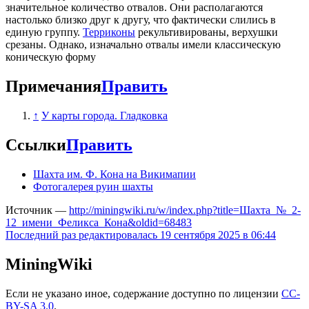
значительное количество отвалов. Они располагаются
настолько близко друг к другу, что фактически слились в
единую группу.
Терриконы
рекультивированы, верхушки
срезаны. Однако, изначально отвалы имели классическую
коническую форму
Примечания
Править
↑
У карты города. Гладковка
Ссылки
Править
Шахта им. Ф. Кона на Викимапии
Фотогалерея руин шахты
Источник —
http://miningwiki.ru/w/index.php?title=Шахта_№_2-
12_имени_Феликса_Кона&oldid=68483
Последний раз редактировалась 19 сентября 2025 в 06:44
MiningWiki
Если не указано иное, содержание доступно по лицензии
CC-
BY-SA 3.0
.