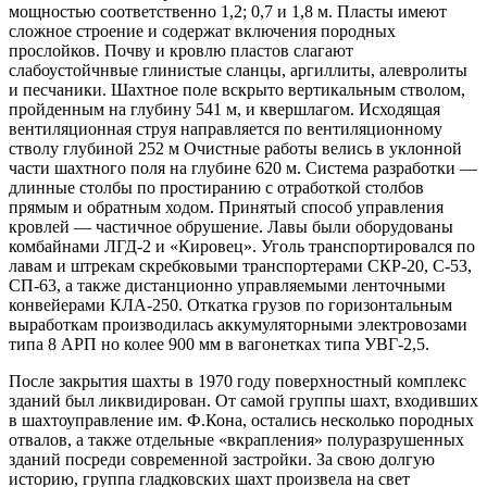
мощностью соответственно 1,2; 0,7 и 1,8 м. Пласты имеют
сложное строение и содержат включения породных
прослойков. Почву и кровлю пластов слагают
слабоустойчнвые глинистые сланцы, аргиллиты, алевролиты
и песчаники. Шахтное поле вскрыто вертикальным стволом,
пройденным на глубину 541 м, и квершлагом. Исходящая
вентиляционная струя направляется по вентиляционному
стволу глубиной 252 м Очистные работы велись в уклонной
части шахтного поля на глубине 620 м. Система разработки —
длинные столбы по простиранию с отработкой столбов
прямым и обратным ходом. Принятый способ управления
кровлей — частичное обрушение. Лавы были оборудованы
комбайнами ЛГД-2 и «Кировец». Уголь транспортировался по
лавам и штрекам скребковыми транспортерами СКР-20, С-53,
СП-63, а также дистанционно управляемыми ленточными
конвейерами КЛА-250. Откатка грузов по горизонтальным
выработкам производилась аккумуляторными электровозами
типа 8 АРП но колее 900 мм в вагонетках типа УВГ-2,5.
После закрытия шахты в 1970 году поверхностный комплекс
зданий был ликвидирован. От самой группы шахт, входивших
в шахтоуправление им. Ф.Кона, остались несколько породных
отвалов, а также отдельные «вкрапления» полуразрушенных
зданий посреди современной застройки. За свою долгую
историю, группа гладковских шахт произвела на свет