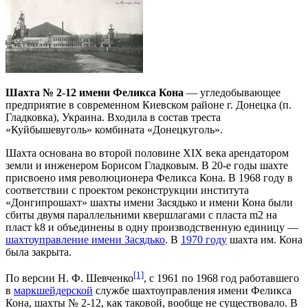
Шахта № 2-12 имени Феликса Кона
— угледобывающее
предприятие в современном Киевском районе г. Донецка (п.
Гладковка), Украина. Входила в состав треста
«Куйбышевуголь» комбината «Донецкуголь».
Шахта основана во второй половине XIX века арендатором
земли и инженером Борисом Гладковым. В 20-е годы шахте
присвоено имя революционера Феликса Кона. В 1968 году в
соответствии с проектом реконструкции института
«Донгипрошахт» шахты имени Засядько и имени Кона были
сбиты двумя параллельними квершлагами с пласта m2 на
пласт k8 и объединены в одну производственную единицу —
шахтоуправление имени Засядько
. В
1970 году
шахта им. Кона
была закрыта.
[1]
По версии Н. Ф. Шевченко
, с 1961 по 1968 год работавшего
в
маркшейдерской
службе шахтоуправления имени Феликса
Кона, шахты № 2-12, как таковой, вообще не существовало. В