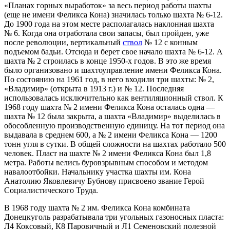
«Планах горных выработок» за весь период работы шахты
(еще не имени Феликса Кона) значилась только шахта № 6-12.
До 1900 года на этом месте располагалась наклонная шахта
№ 6. Когда она отработала свои запасы, был пройден, уже
после революции, вертикальный
ствол
№ 12 с конным
подъемом бадьи. Отсюда и берет свое начало шахта № 6-12. А
шахта № 2 строилась в конце 1950-х годов. В это же время
было организовано и шахтоуправление имени Феликса Кона.
По состоянию на 1961 год, в него входили три шахты: № 2,
«Владимир» (открыта в 1913 г.) и № 12. Последняя
использовалась исключительно как вентиляционный ствол. К
1968 году шахта № 2 имени Феликса Кона осталась одна —
шахта № 12 была закрыта, а шахта «Владимир» выделилась в
обособленную производственную единицу. На тот период она
выдавала в среднем 600, а № 2 имени Феликса Кона — 1200
тонн угля в сутки. В общей сложности на шахтах работало 500
человек. Пласт на шахте № 2 имени Феликса Кона был 1,8
метра. Работы велись буровзрывным способом и методом
навалоотбойки. Начальнику участка шахты им. Кона
Анатолию Яковлевичу Бубнову присвоено звание Герой
Социалистического Труда.
В 1968 году шахта № 2 им. Феликса Кона комбината
Донецкуголь разрабатывала три угольных газоносных пласта:
Л4 Коксовый, К8 Паровичный и Л1 Семеновский полезной