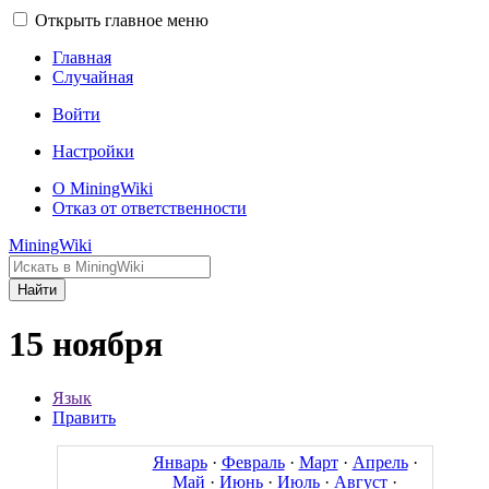
Открыть главное меню
Главная
Случайная
Войти
Настройки
О MiningWiki
Отказ от ответственности
MiningWiki
Найти
15 ноября
Язык
Править
Январь
·
Февраль
·
Март
·
Апрель
·
Май
·
Июнь
·
Июль
·
Август
·