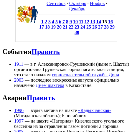
Сентябрь
·
Октябрь
·
Ноябрь
·
Декабрь
1
2
3
4
5
6
7
8
9
10
11
12
13
14
15
16
17
18
19
20
21
22
23
24
25
26
27
28
29
30
События
Править
1911
— в г. Александровск-Грушевский (ныне г. Шахты)
организована Грушевская горноспасательная станция,
что стало началом
горноспасательной службы Дона
.
2003
— последнее воскресенье августа официально
назначено
Днем шахтера
в Казахстане.
Аварии
Править
1996
— взрыв метана на шахте
«Кадыкчанская»
(Магаданская область); 6 погибших.
1997
— на шахте «Нагорная» Кизеловского угольного
бассейна из-за отравления газом погибли 2 горняка.
2008
— взрыв на шахте в Петриле, Румыния. Погибло