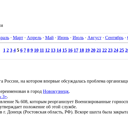
ии
раль
·
Март
·
Апрель
·
Май
·
Июнь
·
Июль
·
Август
·
Сентябрь
·
1
2
3
4
5
6
7
8
9
10
11
12
13
14
15
16
17
18
19
20
21
22
23
24
25
2
России, на котором впервые обсуждалась проблема организац
ереименован в город
Новокузнецк
.
 3»
.
ение № 608, которым реорганизует Военизированные горноспа
 утверждает положение об этой службе.
в г. Донецк (Ростовская область, РФ). Вскоре шахта была закрыта