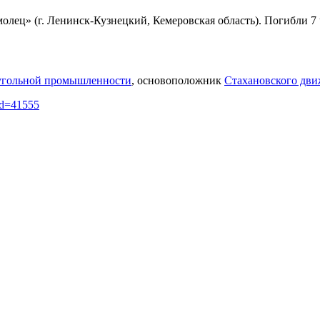
лец» (г. Ленинск-Кузнецкий, Кемеровская область). Погибли 7 
угольной промышленности
, основоположник
Стахановского дв
did=41555