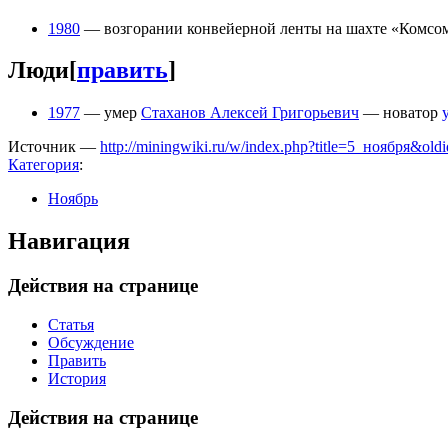
1980
— возгорании конвейерной ленты на шахте «Комсомо
Люди
[
править
]
1977
— умер
Стаханов Алексей Григорьевич
— новатор
Источник —
http://miningwiki.ru/w/index.php?title=5_ноября&ol
Категория
:
Ноябрь
Навигация
Действия на странице
Статья
Обсуждение
Править
История
Действия на странице