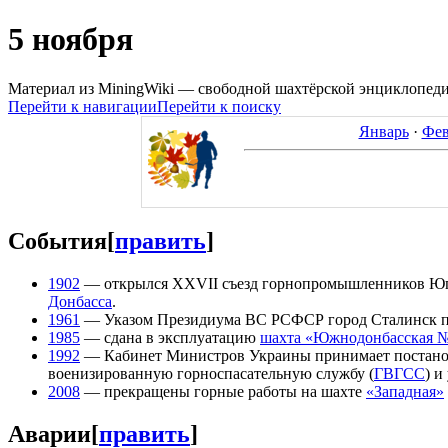
5 ноября
Материал из MiningWiki — свободной шахтёрской энциклопед
Перейти к навигации
Перейти к поиску
Январь
·
Фев
События
[
править
]
1902
— открылся XXVII съезд горнопромышленников Юга 
Донбасса
.
1961
— Указом Президиума ВС РСФСР город Сталинск п
1985
— сдана в эксплуатацию
шахта «Южнодонбасская №
1992
— Кабинет Министров Украины принимает постановл
военизированную горноспасательную службу (
ГВГСС
) и
2008
— прекращены горные работы на шахте
«Западная»
Аварии
[
править
]