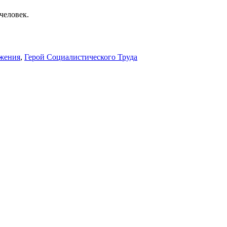
человек.
ижения
,
Герой Социалистического Труда