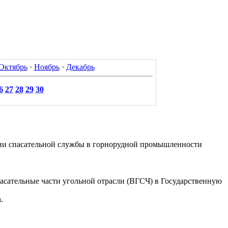
Октябрь
·
Ноябрь
·
Декабрь
6
27
28
29
30
ии спасательной службы в горнорудной промышленности
сательные части угольной отрасли (ВГСЧ) в Государственную
.