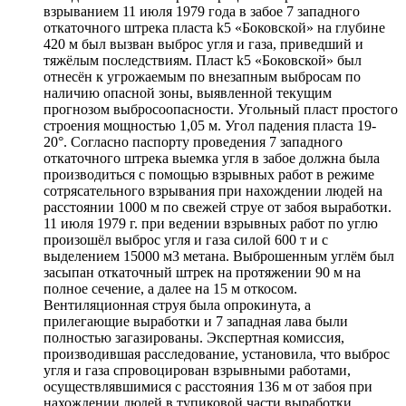
взрыванием 11 июля 1979 года в забое 7 западного
откаточного штрека пласта k5 «Боковской» на глубине
420 м был вызван выброс угля и газа, приведший и
тяжёлым последствиям. Пласт k5 «Боковской» был
отнесён к угрожаемым по внезапным выбросам по
наличию опасной зоны, выявленной текущим
прогнозом выбросоопасности. Угольный пласт простого
строения мощностью 1,05 м. Угол падения пласта 19-
20°. Согласно паспорту проведения 7 западного
откаточного штрека выемка угля в забое должна была
производиться с помощью взрывных работ в режиме
сотрясательного взрывания при нахождении людей на
расстоянии 1000 м по свежей струе от забоя выработки.
11 июля 1979 г. при ведении взрывных работ по углю
произошёл выброс угля и газа силой 600 т и с
выделением 15000 м3 метана. Выброшенным углём был
засыпан откаточный штрек на протяжении 90 м на
полное сечение, а далее на 15 м откосом.
Вентиляционная струя была опрокинута, а
прилегающие выработки и 7 западная лава были
полностью загазированы. Экспертная комиссия,
производившая расследование, установила, что выброс
угля и газа спровоцирован взрывными работами,
осуществлявшимися с расстояния 136 м от забоя при
нахождении людей в тупиковой части выработки.