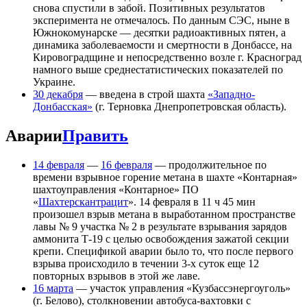
снова спустили в забой. Позитивных результатов
эксперимента не отмечалось. По данным СЭС, ныне в
Южнокомунарске — десятки радиоактивных пятен, а
динамика заболеваемости и смертности в Донбассе, на
Кировоградщине и непосредственно возле г. Красноград
намного выше среднестатистических показателей по
Украине.
30 декабря
— введена в строй шахта
«Западно-
Донбасская»
(г. Терновка Днепропетровская область).
Аварии
Править
14 февраля
—
16 февраля
— продолжительное по
времени взрывное горение метана в шахте «Контарная»
шахтоуправления «Контарное» ПО
«
Шахтерскантрацит
». 14 февраля в 11 ч 45 мин
произошел взрыв метана в выработанном пространстве
лавы № 9 участка № 2 в результате взрывания зарядов
аммонита Т-19 с целью освобождения зажатой секции
крепи. Спецификой аварии было то, что после первого
взрыва происходило в течении 3-х суток еще 12
повторных взрывов в этой же лаве.
16 марта
— участок управления «Кузбассэнергоуголь»
(г. Белово), столкновении автобуса-вахтовки с