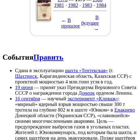
1981
·
1982
·
1983
·
1984
В
←
В
будущее
прошлое
→
События
Править
Сдана в эксплуатацию
шахта «Тентекская»
(г.
Шахтинск
, Карагандинская область, Казахская ССР) с
проектной мощностью 4 млн.тонн угля в год.
19 июня
— принят указ Президиума Верховного Совета
СССР о награждении города
Донецк
орденом Ленина.
16 сентября
— научный
эксперимент «Кливаж»
:
«мирный» ядерный взрыв мощностью свыше 300 т
тротила на глубине 802 м в шахте «Юнком» в
Енакиево
Донецкой области (Украинская ССР), «славившейся»
своими многочисленными авариями. Цель —
предупреждение выбросов газов в угольных пластах.
Жителей г. Юнокоммунаpск, под которым была шахта, и
самих шахтёров на день эвакуировали. Позже шахтёров