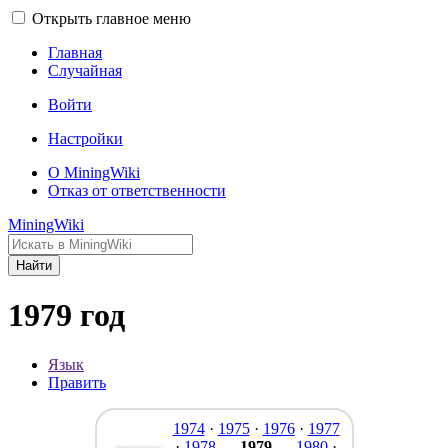
Открыть главное меню
Главная
Случайная
Войти
Настройки
О MiningWiki
Отказ от ответственности
MiningWiki
Найти
1979 год
Язык
Править
1974
·
1975
·
1976
·
1977
·
1978
—
1979
—
1980
·