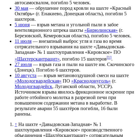
автосамосвалом, погибло 5 человек.
30 мая
— обрушение пород кровли на шахте «Красный
Октябрь» (г. Енакиево, Донецкая область), погибли 5
шахтеров.
5 июня
— взрыв метана и угольной пыли в забое
вентиляционного штрека шахты
«Бирюлинская»
(г.
Березовский, Кемеровская область), погибло 5 человек.
11 июля
— внезапный выброс угля и газа во время
сотрясательного взрывания на шахте «Давыдовская-
Западная» № 1 шахтоуправления «Кировское» ПО
[1]
«Шахтерскантрацит»
, погибло 15 шахтеров
.
27 июля
— взрыв газа и пыли на шахте им. Скочинского
(Донецк). Погибло 6 шахтеров.
10 августа
— взрыв метановоздушной смеси на шахте
«Молодогвардейская»
ПО
«Краснодонуголь»
(г.
Молодогвардейск
, Луганской области, УССР).
Источником взрыва явилось фрикционное искрение при
работе отбойного молотка в разрезной печи при
повышенном содержании метана в выработке. В
результате аварии 55 шахтёров погибли, 16 были
ранены.
↑
На шахте «Давыдовская-Западная» № 1
шахтоуправления «Кировское» производственного
объединения «Шахтёрскантрацит» сотрясательным