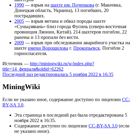
1990
— взрыв на
шахте им. Поченкова
(г. Макеевка,
Донецкая область, Украина), 13 погибших, 20
пострадавших.
2005
— взрыв метана и обвал породы шахте
«Суньцзявань» близ города Фусинь (северо-восточная
провинция Ляонин, Китай). 214 шахтеров погибли, 22
ранены и 13 пропали без вести.
2009
— взрыв при обследовании аварийного участка на
шахте
имени Ворошилова
г.
Прокопьевск
. Погибли 2
горноспасателя.
Источник —
http://miningwiki.ru/w/index.php?
title=14_февраля&oldid=62262
Последний раз редактировалась 5 ноября 2022 в 16:35
MiningWiki
Если не указано иное, содержание доступно по лицензии
CC-
BY-SA 3.0
.
Эта страница в последний раз была отредактирована 5
ноября 2022 в 16:35.
Содержание доступно по лицензии
CC-BY-SA 3.0
(если
не указано иное).