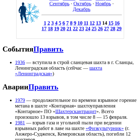
Сентябрь
·
Октябрь
·
Ноябрь
·
Декабрь
1
2
3
4
5
6
7
8
9
10
11
12
13
14
15
16
17
18
19
20
21
22
23
24
25
26
27
28
29
События
Править
1936
— вступила в строй сланцевая шахта в г. Сланцы,
Ленинградская область (сейчас —
шахта
«Ленинградская»
)
Аварии
Править
1979
— продолжительное по времени взрывное горение
метана в шахте «Контарная» шахтоуправления
«Контарное» ПО «
Шахтерскантрацит
». Всего
произошло 13 взрывов, в том числе 8 — 15 февраля.
1981
— взрыв газа и угольной пыли при ведении
взрывных работ в лаве на шахте
«Физкультурник»
(г.
Анжеро-Судженск, Кемеровская область), погибли 12
шахтеров