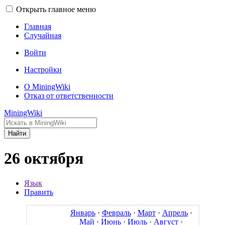
Открыть главное меню
Главная
Случайная
Войти
Настройки
О MiningWiki
Отказ от ответственности
MiningWiki
Найти
26 октября
Язык
Править
Январь
·
Февраль
·
Март
·
Апрель
·
Май
·
Июнь
·
Июль
·
Август
·