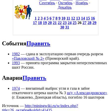
Сентябрь
·
Октябрь
·
Ноябрь
·
Декабрь
1
2
3
4
5
6
7
8
9
10
11
12
13
14
15
16
17
18
19
20
21
22
23
24
25
26
27
28
29
30
31
События
Править
1982
— сдана в эксплуатацию первая очередь разреза
«Павловский № 2»
(Приморский край).
1993
— принята программа закрытия неперспективных
шахт России.
Аварии
Править
1974
— внезапный выброс угля и газа в забое
откаточного штрека шахты № 3
ш/у «Александровское»
(г. Енакиево, Донецкая область), погибло 16 шахтеров
Источник —
http://miningwiki.ru/w/index.php?
title=26_октября&oldid=41435