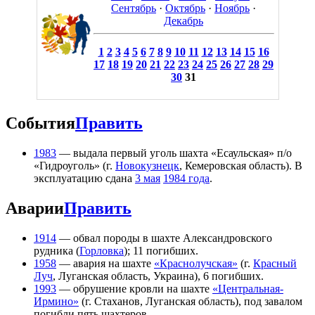
Сентябрь
·
Октябрь
·
Ноябрь
·
Декабрь
1
2
3
4
5
6
7
8
9
10
11
12
13
14
15
16
17
18
19
20
21
22
23
24
25
26
27
28
29
30
31
События
Править
1983
— выдала первый уголь шахта «Есаульская» п/о
«Гидроуголь» (г.
Новокузнецк
, Кемеровская область). В
эксплуатацию сдана
3 мая
1984 года
.
Аварии
Править
1914
— обвал породы в шахте Александровского
рудника (
Горловка
); 11 погибших.
1958
— авария на шахте
«Краснолучская»
(г.
Красный
Луч
, Луганская область, Украина), 6 погибших.
1993
— обрушение кровли на шахте
«Центральная-
Ирмино»
(г. Стаханов, Луганская область), под завалом
погибли пять шахтеров.