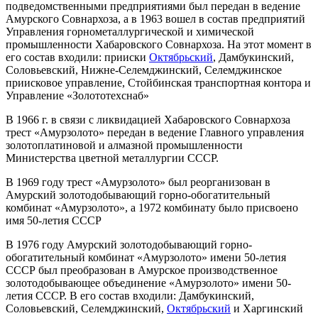
подведомственными предприятиями был передан в ведение
Амурского Совнархоза, а в 1963 вошел в состав предприятий
Управления горнометаллургической и химической
промышленности Хабаровского Совнархоза. На этот момент в
его состав входили: прииски
Октябрьский
, Дамбукинский,
Соловьевский, Нижне-Селемджинский, Селемджинское
приисковое управление, Стойбинская транспортная контора и
Управление «Золототехснаб»
В 1966 г. в связи с ликвидацией Хабаровского Совнархоза
трест «Амурзолото» передан в ведение Главного управления
золотоплатиновой и алмазной промышленности
Министерства цветной металлургии СССР.
В 1969 году трест «Амурзолото» был реорганизован в
Амурский золотодобывающий горно-обогатительный
комбинат «Амурзолото», а 1972 комбинату было присвоено
имя 50-летия СССР
В 1976 году Амурский золотодобывающий горно-
обогатительный комбинат «Амурзолото» имени 50-летия
СССР был преобразован в Амурское производственное
золотодобывающее объединение «Амурзолото» имени 50-
летия СССР. В его состав входили: Дамбукинский,
Соловьевский, Селемджинский,
Октябрьский
и Харгинский