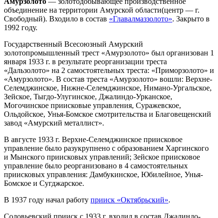
Амурзолото
— золотодобывающее производственное
объединение на территории Амурской области(центр — г.
Свободный). Входило в состав
«Главалмаззолото»
. Закрыто в
1992 году.
Государственный Всесоюзный Амурский
золотопромышленный трест «Амурзолото» был организован 1
января 1933 г. в результате реорганизации треста
«Дальзолото» на 2 самостоятельных треста: «Приморзолото» и
«Амурзолото». В состав треста «Амурзолото» вошли: Верхне-
Селемджинское, Нижне-Селемджинское, Нимано-Ургальское,
Зейское, Тыгдо-Улугинское, Джалиндо-Урканское,
Могочинское приисковые управления, Суражевское,
Ольдойское, Унья-Бомское смотрительства и Благовещенский
завод «Амурский металлист».
В августе 1933 г. Верхне-Селемджинское приисковое
управление было разукрупнено с образованием Харгинского
и Мынского приисковых управлений; Зейское приисковое
управление было реорганизовано в 4 самостоятельных
приисковых управления: Дамбукинское, Юбилейное, Унья-
Бомское и Сугджарское.
В 1937 году начал работу
прииск «Октябрьский»
.
Соловьевский прииск с 1933 г. входил в состав Джалиндо-