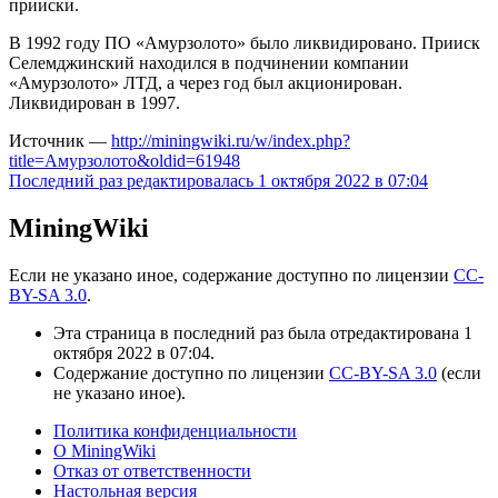
прииски.
В 1992 году ПО «Амурзолото» было ликвидировано. Прииск
Селемджинский находился в подчинении компании
«Амурзолото» ЛТД, а через год был акционирован.
Ликвидирован в 1997.
Источник —
http://miningwiki.ru/w/index.php?
title=Амурзолото&oldid=61948
Последний раз редактировалась 1 октября 2022 в 07:04
MiningWiki
Если не указано иное, содержание доступно по лицензии
CC-
BY-SA 3.0
.
Эта страница в последний раз была отредактирована 1
октября 2022 в 07:04.
Содержание доступно по лицензии
CC-BY-SA 3.0
(если
не указано иное).
Политика конфиденциальности
О MiningWiki
Отказ от ответственности
Настольная версия