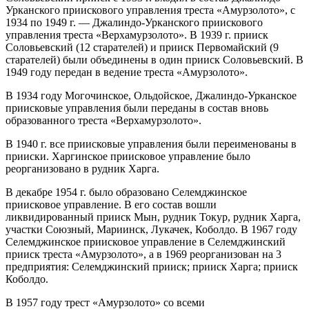
Урканского приискового управления треста «Амурзолото», с
1934 по 1949 г. — Джалиндо-Урканского приискового
управления треста «Верхамурзолото». В 1939 г. прииск
Соловьевский (12 старателей) и прииск Первомайский (9
старателей) были объединены в один прииск Соловьевский. В
1949 году передан в ведение треста «Амурзолото».
В 1934 году Могочинское, Ольдойское, Джалиндо-Урканское
приисковые управления были переданы в состав вновь
образованного треста «Верхамурзолото».
В 1940 г. все приисковые управления были переименованы в
прииски. Харгинское приисковое управление было
реорганизовано в рудник Харга.
В декабре 1954 г. было образовано Селемджинское
приисковое управление. В его состав вошли
ликвидированный прииск Мын, рудник Токур, рудник Харга,
участки Союзный, Мариинск, Лукачек, Коболдо. В 1967 году
Селемджинское приисковое управление в Селемджинский
прииск треста «Амурзолото», а в 1969 реорганизован на 3
предприятия: Селемджинский прииск; прииск Харга; прииск
Коболдо.
В 1957 году трест «Амурзолото» со всеми