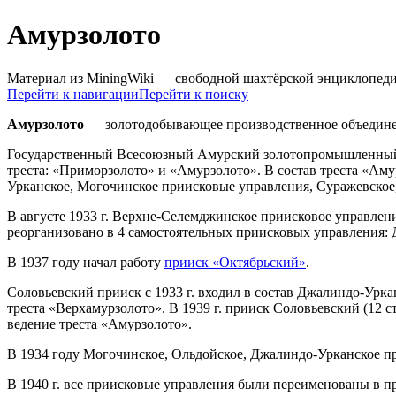
Амурзолото
Материал из MiningWiki — свободной шахтёрской энциклопед
Перейти к навигации
Перейти к поиску
Амурзолото
— золотодобывающее производственное объединен
Государственный Всесоюзный Амурский золотопромышленный тре
треста: «Приморзолото» и «Амурзолото». В состав треста «А
Урканское, Могочинское приисковые управления, Суражевское,
В августе 1933 г. Верхне-Селемджинское приисковое управле
реорганизовано в 4 самостоятельных приисковых управления: 
В 1937 году начал работу
прииск «Октябрьский»
.
Соловьевский прииск с 1933 г. входил в состав Джалиндо-Урк
треста «Верхамурзолото». В 1939 г. прииск Соловьевский (12 
ведение треста «Амурзолото».
В 1934 году Могочинское, Ольдойское, Джалиндо-Урканское пр
В 1940 г. все приисковые управления были переименованы в п