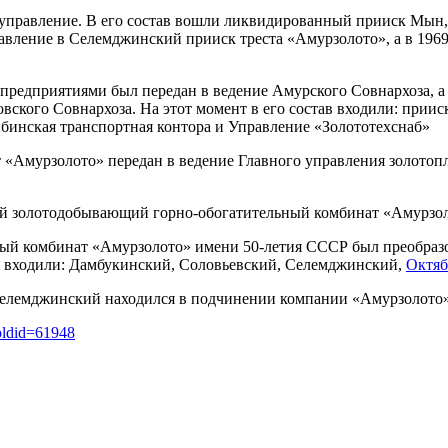
 управление. В его состав вошли ликвидированный прииск Мын,
авление в Селемджинский прииск треста «Амурзолото», а в 196
предприятиями был передан в ведение Амурского Совнархоза, а
ского Совнархоза. На этот момент в его состав входили: прии
инская транспортная контора и Управление «Золототехснаб»
ест «Амурзолото» передан в ведение Главного управления золо
ий золотодобывающий горно-обогатительный комбинат «Амурзол
ый комбинат «Амурзолото» имени 50-летия СССР был преобраз
в входили: Дамбукинский, Соловьевский, Селемджинский,
Октяб
лемджинский находился в подчинении компании «Амурзолото» Л
oldid=61948