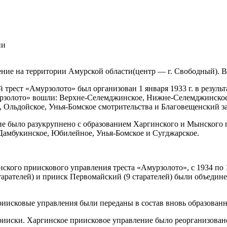
ии
ие на территории Амурской области(центр — г. Свободный). В
ст «Амурзолото» был организован 1 января 1933 г. в результа
мурзолото» вошли: Верхне-Селемджинское, Нижне-Селемджинское
 Ольдойское, Унья-Бомское смотрительства и Благовещенский з
ние было разукрупнено с образованием Харгинского и Мынского
Дамбукинское, Юбилейное, Унья-Бомское и Сугджарское.
анского приискового управления треста «Амурзолото», с 1934 п
старателей) и прииск Первомайский (9 старателей) были объедин
иисковые управления были переданы в состав вновь образованн
рииски. Харгинское приисковое управление было реорганизовано