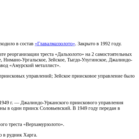
ходило в состав
«Главалмаззолото»
. Закрыто в 1992 году.
те реорганизации треста «Дальзолото» на 2 самостоятельных
, Нимано-Ургальское, Зейское, Тыгдо-Улугинское, Джалиндо-
авод «Амурский металлист».
 приисковых управлений; Зейское приисковое управление было
о 1949 г. — Джалиндо-Урканского приискового управления
ены в один прииск Соловьевский. В 1949 году передан в
ого треста «Верхамурзолото».
 в рудник Харга.