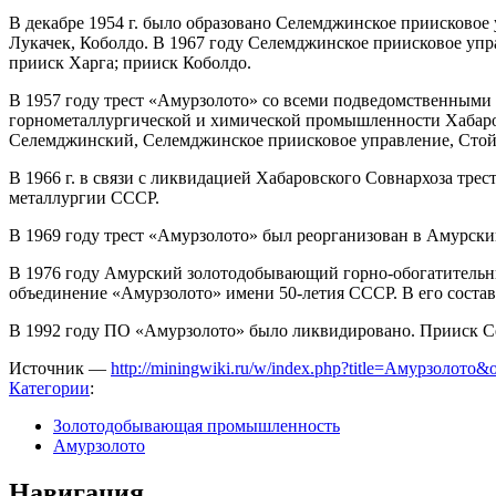
В декабре 1954 г. было образовано Селемджинское приисковое
Лукачек, Коболдо. В 1967 году Селемджинское приисковое упр
прииск Харга; прииск Коболдо.
В 1957 году трест «Амурзолото» со всеми подведомственными 
горнометаллургической и химической промышленности Хабаров
Селемджинский, Селемджинское приисковое управление, Стойб
В 1966 г. в связи с ликвидацией Хабаровского Совнархоза тр
металлургии СССР.
В 1969 году трест «Амурзолото» был реорганизован в Амурск
В 1976 году Амурский золотодобывающий горно-обогатительн
объединение «Амурзолото» имени 50-летия СССР. В его соста
В 1992 году ПО «Амурзолото» было ликвидировано. Прииск Се
Источник —
http://miningwiki.ru/w/index.php?title=Амурзолото&
Категории
:
Золотодобывающая промышленность
Амурзолото
Навигация