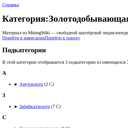
Справка
Категория:Золотодобывающа
Материал из MiningWiki — свободной шахтёрской энциклопед
Перейти к навигации
Перейти к поиску
Подкатегории
В этой категории отображается 3 подкатегории из имеющихся 3
А
►
Амурзолото
‎
(2 С)
З
►
Забайкалзолото
‎
(7 С)
С