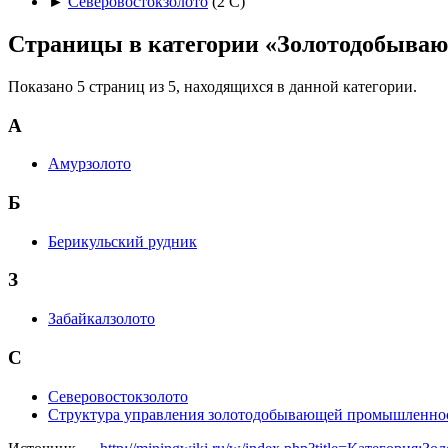
►
Северовостокзолото
‎
(2 С)
Страницы в категории «Золотодобыва
Показано 5 страниц из 5, находящихся в данной категории.
А
Амурзолото
Б
Берикульский рудник
З
Забайкалзолото
С
Северовостокзолото
Структура управления золотодобывающей промышленн