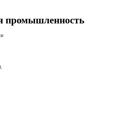
я промышленность
ии
.