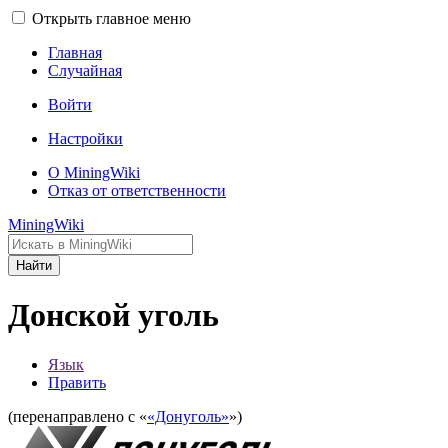
Открыть главное меню
Главная
Случайная
Войти
Настройки
О MiningWiki
Отказ от ответственности
MiningWiki
Найти
Донской уголь
Язык
Править
(перенаправлено с «
«Донуголь»
»)