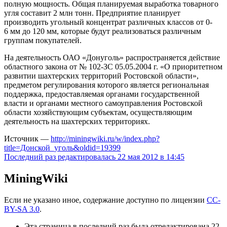
полную мощность. Общая планируемая выработка товарного
угля составит 2 млн тонн. Предприятие планирует
производить угольный концентрат различных классов от 0-
6 мм до 120 мм, которые будут реализоваться различным
группам покупателей.
На деятельность ОАО «Донуголь» распространяется действие
областного закона от № 102-ЗС 05.05.2004 г. «О приоритетном
развитии шахтерских территорий Ростовской области»,
предметом регулирования которого является региональная
поддержка, предоставляемая органами государственной
власти и органами местного самоуправления Ростовской
области хозяйствующим субъектам, осуществляющим
деятельность на шахтерских территориях.
Источник —
http://miningwiki.ru/w/index.php?
title=Донской_уголь&oldid=19399
Последний раз редактировалась 22 мая 2012 в 14:45
MiningWiki
Если не указано иное, содержание доступно по лицензии
CC-
BY-SA 3.0
.
Эта страница в последний раз была отредактирована 22