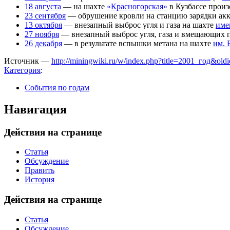
18 августа
— на шахте
«Красногорская»
в Кузбассе произ
23 сентября
— обрушение кровли на станцию зарядки акку
13 октября
— внезапный выброс угля и газа на шахте
име
27 ноября
— внезапный выброс угля, газа и вмещающих 
26 декабря
— в результате вспышки метана на шахте
им. 
Источник —
http://miningwiki.ru/w/index.php?title=2001_год&ol
Категория
:
События по годам
Навигация
Действия на странице
Статья
Обсуждение
Править
История
Действия на странице
Статья
Обсуждение