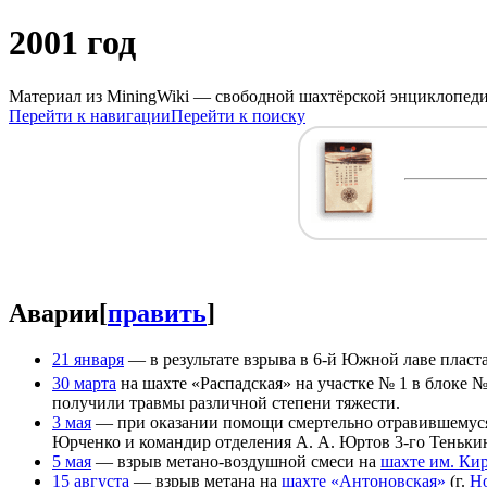
2001 год
Материал из MiningWiki — свободной шахтёрской энциклопед
Перейти к навигации
Перейти к поиску
Аварии
[
править
]
21 января
— в результате взрыва в 6-й Южной лаве пласт
30 марта
на шахте «Распадская» на участке № 1 в блоке № 
получили травмы различной степени тяжести.
3 мая
— при оказании помощи смертельно отравившемуся 
Юрченко и командир отделения А. А. Юртов 3-го Теньки
5 мая
— взрыв метано-воздушной смеси на
шахте им. Ки
15 августа
— взрыв метана на
шахте «Антоновская»
(г.
Н