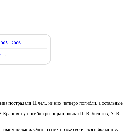
2005
·
2006
е
→
ва пострадали 11 чел., из них четверо погибли, а остальные
 Крапивину погибли респираторщики П. В. Кочетов, А. В.
ро травмировано. Один из них позже скончался в больнице.