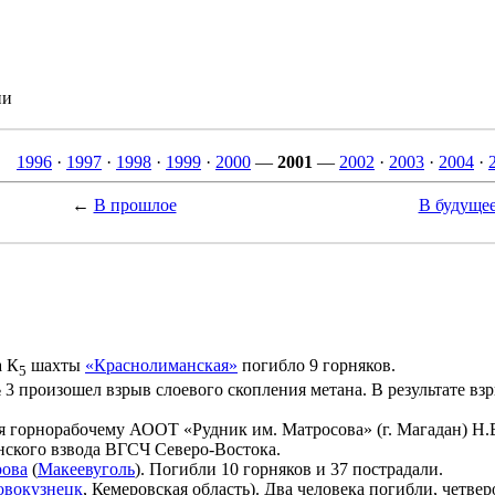
ии
1996
·
1997
·
1998
·
1999
·
2000
—
2001
—
2002
·
2003
·
2004
·
←
В прошлое
В будуще
а К
шахты
«Краснолиманская»
погибло 9 горняков.
5
3 произошел взрыв слоевого скопления метана. В результате взры
горнорабочему АООТ «Рудник им. Матросова» (г. Магадан) Н.В
нского взвода ВГСЧ Северо-Востока.
рова
(
Макеевуголь
). Погибли 10 горняков и 37 пострадали.
овокузнецк
, Кемеровская область). Два человека погибли, четве