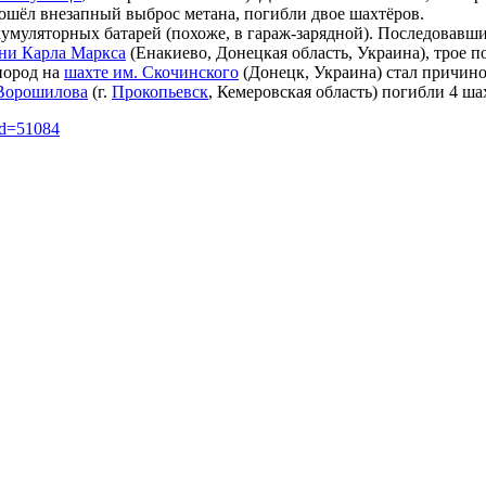
ошёл внезапный выброс метана, погибли двое шахтёров.
муляторных батарей (похоже, в гараж-зарядной). Последовавшие 
ни Карла Маркса
(Енакиево, Донецкая область, Украина), трое 
пород на
шахте им. Скочинского
(Донецк, Украина) стал причино
Ворошилова
(г.
Прокопьевск
, Кемеровская область) погибли 4 ша
did=51084