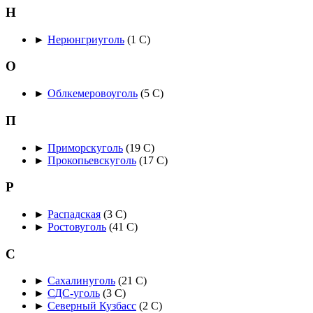
Н
►
Нерюнгриуголь
‎
(1 С)
О
►
Облкемеровоуголь
‎
(5 С)
П
►
Приморскуголь
‎
(19 С)
►
Прокопьевскуголь
‎
(17 С)
Р
►
Распадская
‎
(3 С)
►
Ростовуголь
‎
(41 С)
С
►
Сахалинуголь
‎
(21 С)
►
СДС-уголь
‎
(3 С)
►
Северный Кузбасс
‎
(2 С)