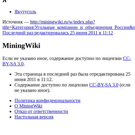
Я
Якутуголь
Источник —
http://miningwiki.ru/w/index.php?
title=Категория:Угольные_компании_и_объединения_России&o
Последний раз редактировалась 25 июня 2011 в 11:12
MiningWiki
Если не указано иное, содержание доступно по лицензии
CC-
BY-SA 3.0
.
Эта страница в последний раз была отредактирована 25
июня 2011 в 11:12.
Содержание доступно по лицензии
CC-BY-SA 3.0
(если
не указано иное).
Политика конфиденциальности
О MiningWiki
Отказ от ответственности
Настольная версия