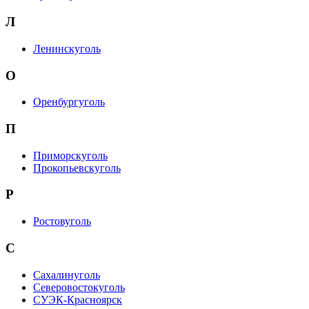
Л
Ленинскуголь
О
Оренбургуголь
П
Приморскуголь
Прокопьевскуголь
Р
Ростовуголь
С
Сахалинуголь
Северовостокуголь
СУЭК-Красноярск