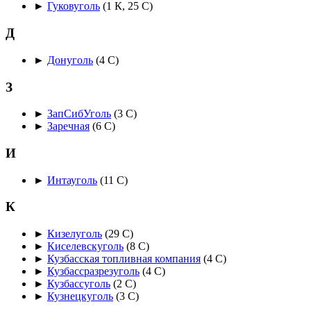
►
Гуковуголь
‎
(1 К, 25 С)
Д
►
Донуголь
‎
(4 С)
З
►
ЗапСибУголь
‎
(3 С)
►
Заречная
‎
(6 С)
И
►
Интауголь
‎
(11 С)
К
►
Кизелуголь
‎
(29 С)
►
Киселевскуголь
‎
(8 С)
►
Кузбасская топливная компания
‎
(4 С)
►
Кузбассразрезуголь
‎
(4 С)
►
Кузбассуголь
‎
(2 С)
►
Кузнецкуголь
‎
(3 С)