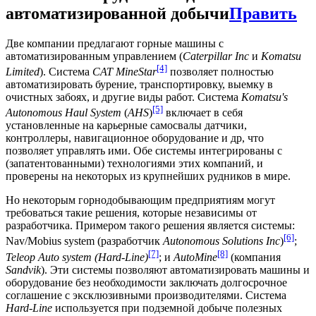
автоматизированной добычи
Править
Две компании предлагают горные машины с
автоматизированным управлением (
Caterpillar Inc
и
Komatsu
[4]
Limited
). Система
CAT MineStar
позволяет полностью
автоматизировать бурение, транспортировку, выемку в
очистных забоях, и другие виды работ. Система
Komatsu's
[5]
Autonomous Haul System
(
AHS
)
включает в себя
установленные на карьерные самосвалы датчики,
контроллеры, навигационное оборудование и др, что
позволяет управлять ими. Обе системы интегрированы с
(запатентованными) технологиями этих компаний, и
проверены на некоторых из крупнейших рудников в мире.
Но некоторым горнодобывающим предприятиям могут
требоваться такие решения, которые независимы от
разработчика. Примером такого решения является системы:
[6]
Nav/Mobius system (разработчик
Autonomous Solutions Inc
)
;
[7]
[8]
Teleop Auto system (Hard-Line)
; и
AutoMine
(компания
Sandvik
). Эти системы позволяют автоматизировать машины и
оборудование без необходимости заключать долгосрочное
соглашение с эксклюзивными производителями. Система
Hard-Line
используется при подземной добыче полезных