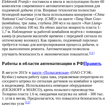
Elektronik Pranjic
» поставила и ввела в эксплуатацию более 60
комплектов современного автоматического управления для
подземной добычи угля. Впервые технология полностью
безлюдной выемки угля была использована концерном «
China
National Coal Group Corp. (CME)
» на шахте «
Tang Shan Gou
»
(комбайны, три лавы, глубина 200 м) и на шахте «
Nan Liang
»
(струг, глубина 100 м). На обоих шахтах мощность пласта 1-
1,7 м. Наблюдение за работой комбайнов ведётся с помощью
камер (в реальном масштабе времени с передачей сигнала по
оптическому волокну). Как правило, подземный персонал
требуется только для контролирования процесса добычи, и
при выполнении ремонта. Автоматизация позволила
[11]
улучшить безопасность и экономические показатели.
Работы в области автоматизации в РФ
Править
В августе 2015г в
шахте «Полысаевская»
(ОАО СУЭК-
Кузбасс) начала работу одна лава, управляемая оператором из
соседнего штрека по сигналам датчиков на комбайне и крепи;
и видеокамер. Использовалось немецкое оборудование
(EICKHOFF и MARCO), крепь польского производства.
Толщина пласта 1.6 м, ожидаемая нагрузка на забой - 300 тыс.
т. угля в месяц. Предполагается, что повысится безопасность и
[12]
качество угля