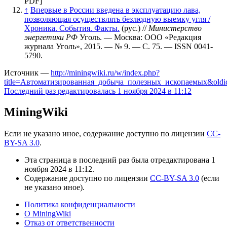
PDF]
↑
Впервые в России введена в эксплуатацию лава,
позволяющая осуществлять безлюдную выемку угля /
Хроника. События. Факты.
(рус.) //
Министерство
энергетики РФ
Уголь. — Москва: ООО «Редакция
журнала Уголь», 2015. — № 9. — С. 75. — ISSN 0041-
5790.
Источник —
http://miningwiki.ru/w/index.php?
title=Автоматизированная_добыча_полезных_ископаемых&oldi
Последний раз редактировалась 1 ноября 2024 в 11:12
MiningWiki
Если не указано иное, содержание доступно по лицензии
CC-
BY-SA 3.0
.
Эта страница в последний раз была отредактирована 1
ноября 2024 в 11:12.
Содержание доступно по лицензии
CC-BY-SA 3.0
(если
не указано иное).
Политика конфиденциальности
О MiningWiki
Отказ от ответственности