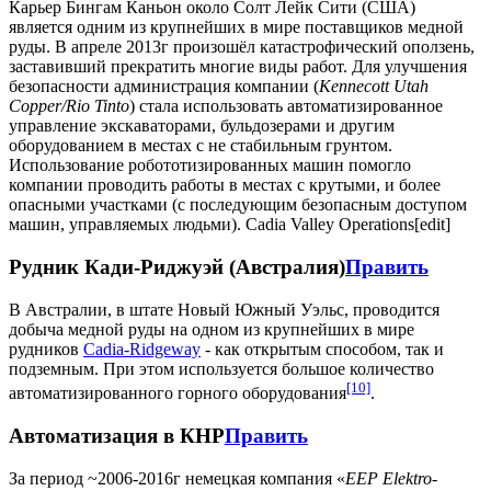
Карьер Бингам Каньон около Солт Лейк Сити (США)
является одним из крупнейших в мире поставщиков медной
руды. В апреле 2013г произошёл катастрофический оползень,
заставивший прекратить многие виды работ. Для улучшения
безопасности администрация компании (
Kennecott Utah
Copper/Rio Tinto
) стала использовать автоматизированное
управление экскаваторами, бульдозерами и другим
оборудованием в местах с не стабильным грунтом.
Использование робототизированных машин помогло
компании проводить работы в местах с крутыми, и более
опасными участками (с последующим безопасным доступом
машин, управляемых людьми). Cadia Valley Operations[edit]
Рудник Кади-Риджуэй (Австралия)
Править
В Австралии, в штате Новый Южный Уэльс, проводится
добыча медной руды на одном из крупнейших в мире
рудников
Cadia-Ridgeway
- как открытым способом, так и
подземным. При этом используется большое количество
[10]
автоматизированного горного оборудования
.
Автоматизация в КНР
Править
За период ~2006-2016г немецкая компания «
EEP Elektro-