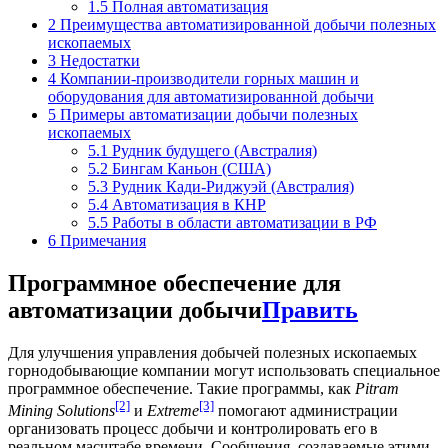
1.5
Полная автоматизация
2
Преимущества автоматизированной добычи полезных
ископаемых
3
Недостатки
4
Компании-производители горных машин и
оборудования для автоматизированной добычи
5
Примеры автоматизации добычи полезных
ископаемых
5.1
Рудник будущего (Австралия)
5.2
Бингам Каньон (США)
5.3
Рудник Кади-Риджуэй (Австралия)
5.4
Автоматизация в КНР
5.5
Работы в области автоматизации в РФ
6
Примечания
Программное обеспечение для
автоматизации добычи
Править
Для улучшения управления добычей полезных ископаемых
горнодобывающие компании могут использовать специальное
программное обеспечение. Такие программы, как
Pitram
[2]
[3]
Mining Solutions
и
Extreme
помогают администрации
организовать процесс добычи и контролировать его в
реальном масштабе времени. Сообщения, создаваемые этими