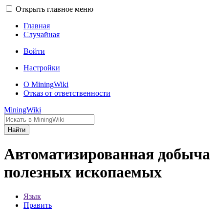
Открыть главное меню
Главная
Случайная
Войти
Настройки
О MiningWiki
Отказ от ответственности
MiningWiki
Найти
Автоматизированная добыча
полезных ископаемых
Язык
Править