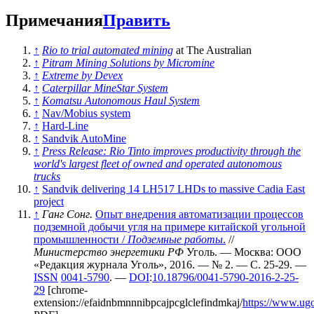
Примечания
Править
↑
Rio to trial automated mining
at The Australian
↑
Pitram Mining Solutions by Micromine
↑
Extreme by Devex
↑
Caterpillar MineStar System
↑
Komatsu Autonomous Haul System
↑
Nav/Mobius system
↑
Hard-Line
↑
Sandvik AutoMine
↑
Press Release: Rio Tinto improves productivity through the
world's largest fleet of owned and operated autonomous
trucks
↑
Sandvik delivering 14 LH517 LHDs to massive Cadia East
project
↑
Ганг Сонг.
Опыт внедрения автоматизации процессов
подземной добычи угля на примере китайской угольной
промышленности /
Подземные работы
.
//
Министерство энергетики РФ
Уголь. — Москва: ООО
«Редакция журнала Уголь», 2016. — № 2. — С. 25-29. —
ISSN
0041-5790
. —
DOI
:
10.18796/0041-5790-2016-2-25-
29
[chrome-
extension://efaidnbmnnnibpcajpcglclefindmkaj/
https://www.ugo