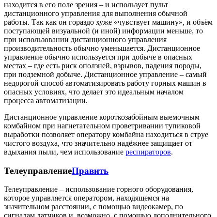
находится в его поле зрения – и использует пульт
дистанционного управления для выполнения обычной
работы. Так как он гораздо хуже «чувствует машину», и объём
поступающей визуальной (и иной) информации меньше, то
при использовании дистанционного управления
производительность обычно уменьшается. Дистанционное
управление обычно используется при добыче в опасных
местах – где есть риск оползней, взрывов, падения породы,
при подземной добыче. Дистанционное управление – самый
недорогой способ автоматизировать работу горных машин в
опасных условиях, что делает это идеальным началом
процесса автоматизации.
Дистанционное управление короткозабойным выемочным
комбайном при нагнетательном проветривании тупиковой
выработки позволяет оператору комбайна находиться в струе
чистого воздуха, что значительно надёжнее защищает от
вдыхания пыли, чем использование
респираторов
.
Телеуправление
Править
Телеуправление – использование горного оборудования,
которое управляется оператором, находящемся на
значительном расстоянии, с помощью видеокамер, по
сигналам датчиков и, возможно, с помощью дополнительного