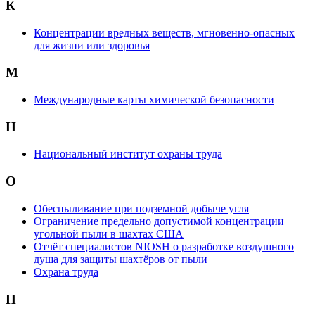
К
Концентрации вредных веществ, мгновенно-опасных
для жизни или здоровья
М
Международные карты химической безопасности
Н
Национальный институт охраны труда
О
Обеспыливание при подземной добыче угля
Ограничение предельно допустимой концентрации
угольной пыли в шахтах США
Отчёт специалистов NIOSH о разработке воздушного
душа для защиты шахтёров от пыли
Охрана труда
П