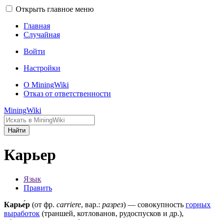
Открыть главное меню
Главная
Случайная
Войти
Настройки
О MiningWiki
Отказ от ответственности
MiningWiki
Найти
Карьер
Язык
Править
Карье́р
(от фр.
carriere
, вар.:
разрез
) — совокупность
горных
выработок
(траншей, котлованов, рудоспусков и др.),