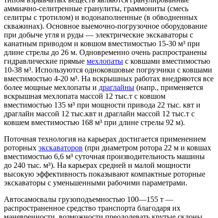
аммиачно-селитренные гранулиты, граммониты (смесь
селитры с тротилом) и водонаполненные (в обводненных
скважинах). Основное выемочно-погрузочное оборудование
при добыче угля и руды — электрические экскаваторы с
канатным приводом и ковшом вместимостью 15-30 м³ при
длине стрелы до 26 м. Одновременно очень распространены
гидравлические прямые
мехлопаты
с ковшами вместимостью
10-38 м³. Используются одноковшовые погрузчики с ковшами
вместимостью 4-20 м³. На вскрышных работах внедряются все
более мощные мехлопаты и
драглайны
(напр., применяется
вскрышная мехлопата массой 12 тыс.т с ковшом
вместимостью 135 м³ при мощности привода 22 тыс. квт и
драглайн массой 12 тыс.квт и драглайн массой 12 тыс.т с
ковшем вместимостью 168 м³ при длине стрелы 92 м).
Поточная технология на карьерах достигается применением
роторных
экскаваторов
(при диаметром ротора 22 м и ковшах
вместимостью 6,6 м³ суточная производительность машины
до 240 тыс. м³). На карьерах средней и малой мощности
высокую эффективность показывают компактные роторные
экскаваторы с уменьшенными рабочими параметрами.
Автосамосвалы грузоподъемностью 100—155 т —
распространенное средство транспорта благодаря их
маневренности, возможности преодолевать крутые склоны.