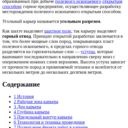
образованных при добыче
полезного ископаемого
открытым
способом
; горное предприятие, осуществляющее разработку
месторождения полезного ископаемого открытым способом.
Угольный карьер называется
угольным разрезом
.
Как шахте выделяют
шахтное поле
, так карьеру выделяют
горный отвод
. Принцип открытой разработки заключается в
том, что более мощные слои пород, покрывающих пласт
полезного ископаемого, в пределах горного отвода
разделяется на горизонтальные слои —
уступы
, которые
вынимают последовательно в направлении сверху вниз с
опережением нижних слоев верхними. Высота уступа зависит
от прочности пород и применяемой техники и колеблется от
нескольких метров до нескольких десятков метров.
Содержание
1
История
2
Рабочая зона карьера
3
Дно карьера
4
Глубина карьера
5
Предельный контур карьера
6
Технология и техника проведения
7
Подвигание фронта работ в карьере