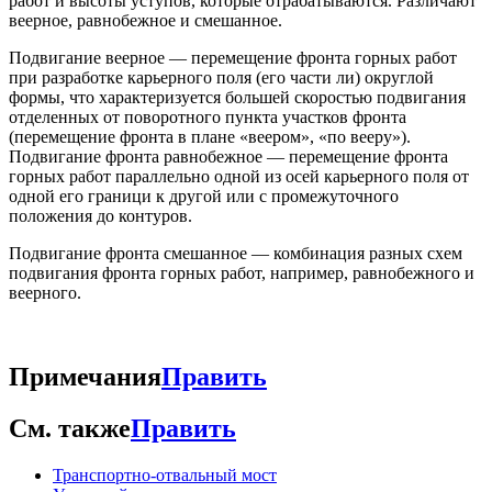
работ и высоты уступов, которые отрабатываются. Различают
веерное, равнобежное и смешанное.
Подвигание веерное — перемещение фронта горных работ
при разработке карьерного поля (его части ли) округлой
формы, что характеризуется большей скоростью подвигания
отделенных от поворотного пункта участков фронта
(перемещение фронта в плане «веером», «по вееру»).
Подвигание фронта равнобежное — перемещение фронта
горных работ параллельно одной из осей карьерного поля от
одной его граници к другой или с промежуточного
положения до контуров.
Подвигание фронта смешанное — комбинация разных схем
подвигания фронта горных работ, например, равнобежного и
веерного.
Примечания
Править
См. также
Править
Транспортно-отвальный мост