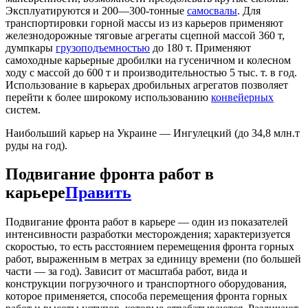
Эксплуатируются и 200—300-тонные
самосвалы
. Для
транспортировки горной массы из из карьеров применяют
железнодорожные тяговые агрегаты сцепной массой 360 т,
думпкары
грузоподъемностью
до 180 т. Применяют
самоходные карьерные дробилки на гусеничном и колесном
ходу с массой до 600 т и производительностью 5 тыс. т. в год.
Использование в карьерах дробильных агрегатов позволяет
перейти к более широкому использованию
конвейерных
систем.
Наибольший карьер на Украине — Ингулецкий (до 34,8 млн.т
руды на год).
Подвигание фронта работ в
карьере
Править
Подвигание фронта работ в карьере — один из показателей
интенсивности разработки месторождения; характеризуется
скоростью, то есть расстоянием перемещения фронта горных
работ, выраженным в метрах за единицу времени (по большей
части — за год). Зависит от масштаба работ, вида и
конструкции погрузочного и транспортного оборудования,
которое применяется, способа перемещения фронта горных