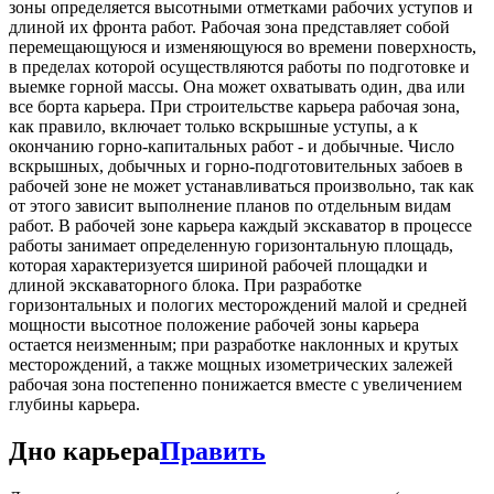
зоны определяется высотными отметками рабочих уступов и
длиной их фронта работ. Рабочая зона представляет собой
перемещающуюся и изменяющуюся во времени поверхность,
в пределах которой осуществляются работы по подготовке и
выемке горной массы. Она может охватывать один, два или
все борта карьера. При строительстве карьера рабочая зона,
как правило, включает только вскрышные уступы, а к
окончанию горно-капитальных работ - и добычные. Число
вскрышных, добычных и горно-подготовительных забоев в
рабочей зоне не может устанавливаться произвольно, так как
от этого зависит выполнение планов по отдельным видам
работ. В рабочей зоне карьера каждый экскаватор в процессе
работы занимает определенную горизонтальную площадь,
которая характеризуется шириной рабочей площадки и
длиной экскаваторного блока. При разработке
горизонтальных и пологих месторождений малой и средней
мощности высотное положение рабочей зоны карьера
остается неизменным; при разработке наклонных и крутых
месторождений, а также мощных изометрических залежей
рабочая зона постепенно понижается вместе с увеличением
глубины карьера.
Дно карьера
Править