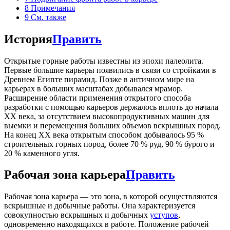
8
Примечания
9
См. также
История
Править
Открытые горные работы известны из эпохи палеолита.
Первые большие карьеры появились в связи со стройками в
Древнем Египте пирамид. Позже в античном мире на
карьерах в больших масштабах добывался мрамор.
Расширение области применения открытого способа
разработки с помощью карьеров держалось вплоть до начала
ХХ века, за отсутствием высокопродуктивных машин для
выемки и перемещения больших объемов вскрышных пород.
На конец ХХ века открытым способом добывалось 95 %
строительных горных пород, более 70 % руд, 90 % бурого и
20 % каменного угля.
Рабочая зона карьера
Править
Рабочая зона карьера — это зона, в которой осуществляются
вскрышные и добычные работы. Она характеризуется
совокупностью вскрышных и добычных
уступов
,
одновременно находящихся в работе. Положение рабочей