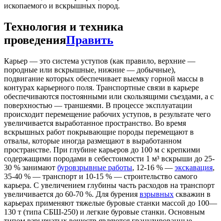
ископаемого и вскрышных пород.
Технология и техника
проведения
Править
Карьер — это система уступов (как правило, верхние —
породные или вскрышные, нижние — добычные),
подвигание которых обеспечивает выемку горной массы в
контурах карьерного поля. Транспортные связи в карьере
обеспечиваются постоянными или скользящими съездами, а с
поверхностью — траншеями. В процессе эксплуатации
происходит перемещение рабочих уступов, в результате чего
увеличивается выработанное пространство. Во время
вскрышных работ покрывающие породы перемещают в
отвалы, которые иногда размещают в выработанном
пространстве. При глубине карьеров до 100 м с крепкими
содержащими породами в себестоимости 1 м³ вскрыши до 25-
30 % занимают
буровзрывные работы
, 12-16 % —
экскавация
,
35-40 % — транспорт и 10-15 % — строительство самого
карьера. С увеличением глубины часть расходов на транспорт
увеличивается до 60-70 %. Для бурения
взрывных
скважин в
карьерах применяют тяжелые буровые станки массой до 100—
130 т (типа СБШ-250) и легкие буровые станки. Основным
типом взрывчатых веществ являются гранулированные