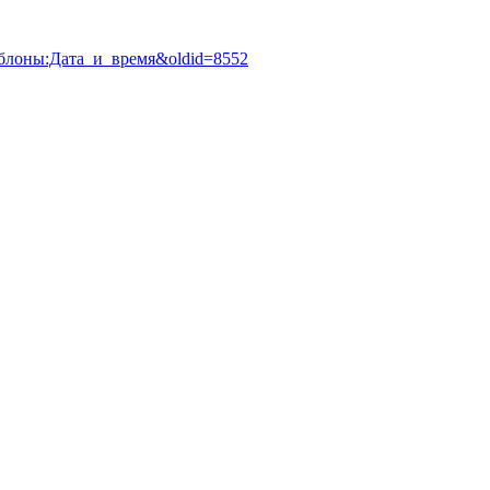
:Шаблоны:Дата_и_время&oldid=8552