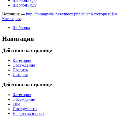
Шаблон:Год0
Шаблон:Году
Источник —
http://miningwiki.ru/w/index.php?title=Категория
Категория
:
Шаблоны
Навигация
Действия на странице
Категория
Обсуждение
Править
История
Действия на странице
Категория
Обсуждение
Ещё
Инструменты
На других языках