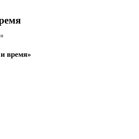
ремя
ии
и время»