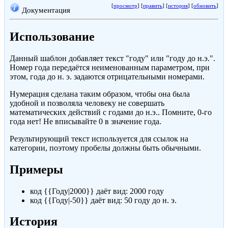
[
просмотр
] [
править
] [
история
] [
обновить
]
Документация
Использование
Данный шаблон добавляет текст "году" или "году до н.э.".
Номер года передаётся неименованным параметром, при
этом, года до н. э. задаются отрицательными номерами.
Нумерация сделана таким образом, чтобы она была
удобной и позволяла человеку не совершать
математических действий с годами до н.э.. Помните, 0-го
года нет! Не вписывайте 0 в значение года.
Результирующий текст используется для ссылок на
категории, поэтому пробелы должны быть обычными.
Примеры
код {{Году|2000}} даёт вид: 2000 году
код {{Году|-50}} даёт вид: 50 году до н. э.
История