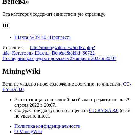
Венёва»
Эта категория содержит единственную страницу.
Ш
Шахта № 39-40 «Прогресс»
Источник —
http://miningwiki.ru/w/index.php?
title=Категория:Шахты_Венёва&oldid=60722
Последний раз редактировалась 29 апреля 2022 в 20:07
MiningWiki
Если не указано иное, содержание доступно по лицензии
CC-
BY-SA 3.0
.
Эта страница в последний раз была отредактирована 29
апреля 2022 в 20:07.
Содержание доступно по лицензии
CC-BY-SA 3.0
(если
не указано иное).
Политика конфиденциальности
О MiningWiki