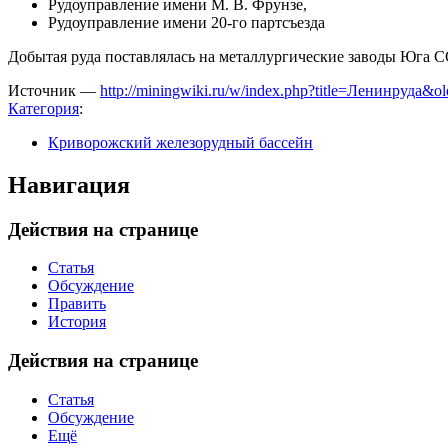
Рудоуправление имени М. В. Фрунзе,
Рудоуправление имени 20-го партсъезда
Добытая руда поставлялась на металлургические заводы Юга С
Источник —
http://miningwiki.ru/w/index.php?title=Ленинруда&o
Категория
:
Криворожский железорудный бассейн
Навигация
Действия на странице
Статья
Обсуждение
Править
История
Действия на странице
Статья
Обсуждение
Ещё