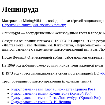
Ленинруда
Материал из MiningWiki — свободной шахтёрской энциклопед
Перейти к навигации
Перейти к поиску
Ленинруда
— государственный железорудный трест в городе К
Создан на основании приказа СНК СССР 1 апреля 1939 в резуль
«Желтая Река», им. Ленина, им. Кагановича, «Первомайское»,
шахтоуправление с выделением шахтоуправлений им. Розы Лю
После Великой Отечественной войны работающими остались т
На 1969 год добывал около 20 миллионов тонн железной руды 
В 1973 году трест ликвидирован в связи с организацией ПО
«К
Трест объединял 6 шахтоуправлений (рудоуправлений):
Рудоуправление им. Карла Либкнехта (Кривой Рог)
Рудоуправление имени Коминтерна (Кривой Рог)
Рудоуправление имени Розы Люксембург (Кривой Рог)
Рудоуправление имени В. И. Ленина