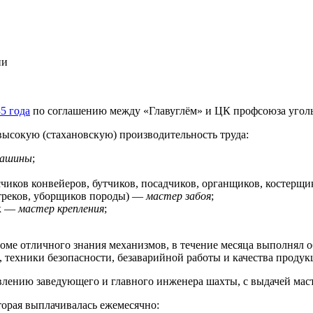
ии
5 года
по соглашению между «Главуглём» и ЦК профсоюза угол
ысокую (стахановскую) производительность труда:
машины
;
чиков конвейеров, бутчиков, посадчиков, органщиков, костерщи
штреков, уборщиков породы) —
мастер забоя
;
ок —
мастер крепления
;
кроме отличного знания механизмов, в течение месяца выполнял
 техники безопасности, безаварийной работы и качества продук
авлению заведующего и главного инженера шахты, с выдачей мас
оторая выплачивалась ежемесячно: