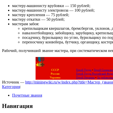
мастеру-машинисту врубовки — 150 рублей;
мастеру-машинисту электровоза — 100 рублей;
мастеру крепления — 75 рублей;
мастеру откатки — 50 рублей;
мастерам забоя:
крепильщикам квершлагов, бремсбергов, уклонов, 
навалоотбойщику, забойщику, зарубщику, крепиль
посадчику, бурильщику по углю, бурильщику по по
переносчику конвейера, бутчику, органщику, косте
Рабочий, получивший звание мастера, при систематическом не
СССР
Герой Труда
•
Герой Социалис
Россия
Герой Труда Российской Фед
Украина
Герой Украины
•
За доблестн
Источник —
http://miningwiki.ru/w/index.php?title=Мастер_(зва
Категория
:
Почетные звания
Навигация