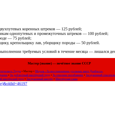
двухпутевых коренных штреков — 125 рублей;
щикам однопутевых и промежуточных штреков — 100 рублей;
роде — 75 рублей;
рщику, крепильщику лав, уборщику породы — 50 рублей.
выполнении требуемых условий в течение месяца — лишался дене
Мастер (звание) — почётное звание СССР
тического Труда
•
Мастер
•
Медаль «За восстановление угольных шахт Донбасса»
ерации
•
За доблестный шахтёрский труд
•
За спасение погибавших
•
Заслуженный спасатель
ый шахтёрский труд
•
Заслуженный шахтёр
•
Шахтёрская слава
ние)&oldid=46197