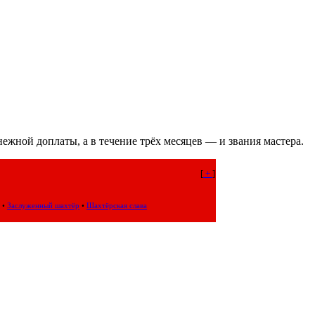
жной доплаты, а в течение трёх месяцев — и звания мастера.
[
+
]
•
Заслуженный шахтёр
•
Шахтёрская слава