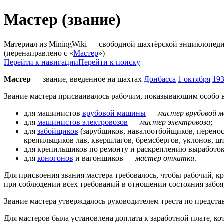
Мастер (звание)
Материал из MiningWiki — свободной шахтёрской энциклопед
(перенаправлено с «
Мастер
»)
Перейти к навигации
Перейти к поиску
Мастер
— звание, введенное на шахтах
Донбасса
1 октября
193
Звание мастера присваивалось рабочим, показывающим особо в
для машинистов
врубовой машины
—
мастер врубовой 
для
машинистов электровозов
—
мастер электровоза
;
для
забойщиков
(зарубщиков, навалоотбойщиков, перенос
крепильщиков лав, квершлагов, бремсбергов, уклонов, 
для крепильщиков по ремонту и раскреплению выработ
для
коногонов
и вагонщиков —
мастер откатки
.
Для присвоения звания мастера требовалось, чтобы рабочий, 
при соблюдении всех требований в отношении состояния забоя,
Звание мастера утверждалось руководителем треста по предст
Для мастеров была установлена доплата к заработной плате, к