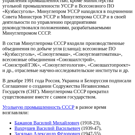
управления промышленностью, кроме Министерства
угольной промышленности УССР и Всесоюзного ПО
«Кузбассуголь». Минуглепром УССР находился в подчинении
Совета Министров УССР и Минуглепрома CCCP и в своей
деятельности по управлению предприятиями
руководствовался положениями, разрабатываемыми
Минуглепромом CCCP.
В состав Минуглепрома CCCP входили производственные
объединения по добыче угля (сланца); всесоюзные ПО
«Кузбассуголь», «Союзуглемаш», «Союзуглеавтоматика»,
всесоюзные объединения «Союзшахтстрой»,
«СоюзстройТЭК», «Союзуглегеология», «Союзшахтопроект»
и др., отраслевые научно-исследовательские институты и др.
В декабре 1991 года Россия, Украина и Белоруссия подписали
Соглашение о создании Содружества Независимых
Государств (СНГ). Минуглепрома CCCP прекратил
существование вместе с самим государством.
Угольную промышленность СССР
в разное время
возглавляли:
Бажанов Василий Михайлович
(1918-23),
Вахрушев Василий Васильевич
(1939-47),
Засядько Александр Фёдорович
(1947-55),