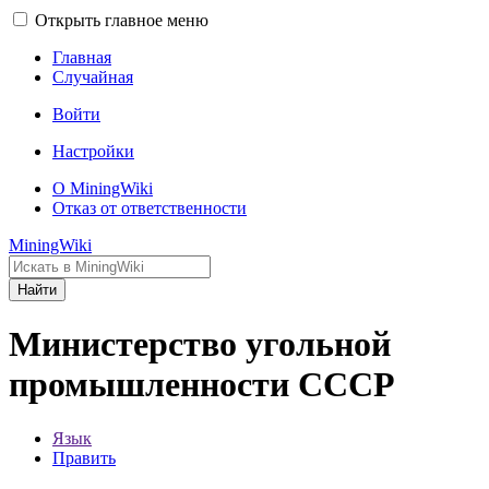
Открыть главное меню
Главная
Случайная
Войти
Настройки
О MiningWiki
Отказ от ответственности
MiningWiki
Найти
Министерство угольной
промышленности СССР
Язык
Править