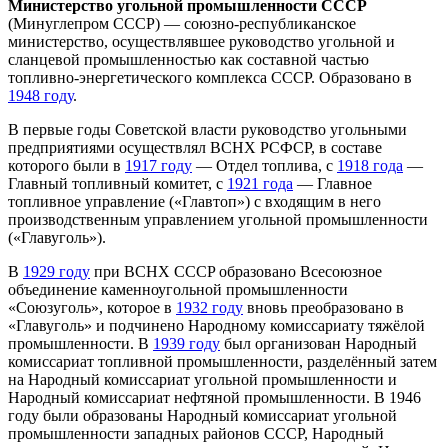
Министерство угольной промышленности СССР
(Минуглепром CCCP) — союзно-республиканское
министерство, осуществлявшее руководство угольной и
сланцевой промышленностью как составной частью
топливно-энергетического комплекса CCCP. Образовано в
1948 году
.
В первые годы Советской власти руководство угольными
предприятиями осуществлял BCHX РСФСР, в составе
которого были в
1917 году
— Отдел топлива, с
1918 года
—
Главный топливный комитет, с
1921 года
— Главное
топливное управление («Главтоп») с входящим в него
производственным управлением угольной промышленности
(«Главуголь»).
В
1929 году
при BCHX CCCP образовано Всесоюзное
объединение каменноугольной промышленности
«Союзуголь», которое в
1932 году
вновь преобразовано в
«Главуголь» и подчинено Народному комиссариату тяжёлой
промышленности. В
1939 году
был организован Народный
комиссариат топливной промышленности, разделённый затем
на Народный комиссариат угольной промышленности и
Народный комиссариат нефтяной промышленности. В 1946
году были образованы Народный комиссариат угольной
промышленности западных районов CCCP, Народный