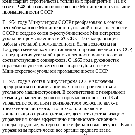
комиссариат строительства топливных предприятий. На их
базе в 1948 образовано общесоюзное Министерство угольной
промышленности CCCP.
В 1954 году Минуглепром CCCP преобразовано в союзно-
республиканское Министерство угольной промышленности
CCCP и создано союзно-республиканское Министерство
угольной промышленности УССР. С 1957 координация
работы угольной промышленности была возложена на
Государственный комитет топливной промышленности CCCP,
а предприятия угольной промышленности вошли в состав
соответствующих совнархозов. С 1965 года руководство
отраслью осуществляется союзно-республиканским
Министерством угольной промышленности CCCP.
В 1973 году в состав Минуглепрома CCCP включены
предприятия и организации шахтного строительства и
угольного машиностроения. В соответствии с генеральной
схемой управления угольной промышленностью с 1974
управление основным производством велось по двух- и
трёхзвенной системам, что позволило повысить
концентрацию производства, осуществить централизацию
управления, более эффективно использовать основные
фонды, трудовые, материальные и финансовые ресурсы. Были
упразднены практически все органы среднего звена