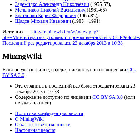
Задемидко Александр Николаевич
(1955-57),
Мельников Николай Васильевич
(1961-65),
Братченко Борис Фёдорович
(1965-85);
Щадов Михаил Иванович
(1985—1991)
Источник —
http://miningwiki.ru/w/index.php?
title=Министерство_угольной_промышленности_СССР&oldid=
Последний раз редактировалась 23 декабря 2013 в 10:38
MiningWiki
Если не указано иное, содержание доступно по лицензии
CC-
BY-SA 3.0
.
Эта страница в последний раз была отредактирована 23
декабря 2013 в 10:38.
Содержание доступно по лицензии
CC-BY-SA 3.0
(если
не указано иное).
Политика конфиденциальности
О MiningWiki
Отказ от ответственности
Настольная версия