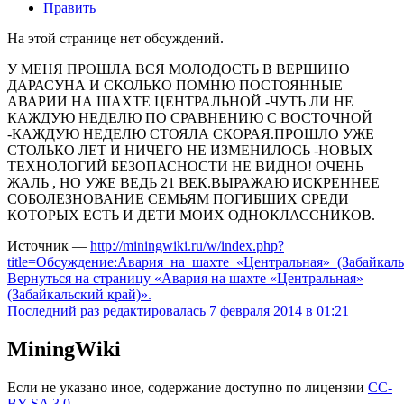
Править
На этой странице нет обсуждений.
У МЕНЯ ПРОШЛА ВСЯ МОЛОДОСТЬ В ВЕРШИНО
ДАРАСУНА И СКОЛЬКО ПОМНЮ ПОСТОЯННЫЕ
АВАРИИ НА ШАХТЕ ЦЕНТРАЛЬНОЙ -ЧУТЬ ЛИ НЕ
КАЖДУЮ НЕДЕЛЮ ПО СРАВНЕНИЮ С ВОСТОЧНОЙ
-КАЖДУЮ НЕДЕЛЮ СТОЯЛА СКОРАЯ.ПРОШЛО УЖЕ
СТОЛЬКО ЛЕТ И НИЧЕГО НЕ ИЗМЕНИЛОСЬ -НОВЫХ
ТЕХНОЛОГИЙ БЕЗОПАСНОСТИ НЕ ВИДНО! ОЧЕНЬ
ЖАЛЬ , НО УЖЕ ВЕДЬ 21 ВЕК.ВЫРАЖАЮ ИСКРЕННЕЕ
СОБОЛЕЗНОВАНИЕ СЕМЬЯМ ПОГИБШИХ СРЕДИ
КОТОРЫХ ЕСТЬ И ДЕТИ МОИХ ОДНОКЛАССНИКОВ.
Источник —
http://miningwiki.ru/w/index.php?
title=Обсуждение:Авария_на_шахте_«Центральная»_(Забайкал
Вернуться на страницу «Авария на шахте «Центральная»
(Забайкальский край)».
Последний раз редактировалась 7 февраля 2014 в 01:21
MiningWiki
Если не указано иное, содержание доступно по лицензии
CC-
BY-SA 3.0
.