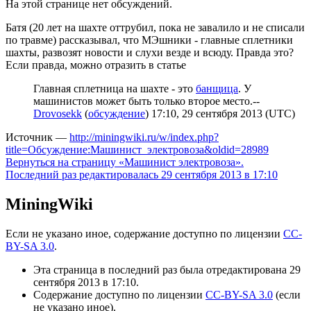
На этой странице нет обсуждений.
Батя (20 лет на шахте оттрубил, пока не завалило и не списали
по травме) рассказывал, что МЭшники - главные сплетники
шахты, развозят новости и слухи везде и всюду. Правда это?
Если правда, можно отразить в статье
Главная сплетница на шахте - это
банщица
. У
машинистов может быть только второе место.--
Drovosekk
(
обсуждение
) 17:10, 29 сентября 2013 (UTC)
Источник —
http://miningwiki.ru/w/index.php?
title=Обсуждение:Машинист_электровоза&oldid=28989
Вернуться на страницу «Машинист электровоза».
Последний раз редактировалась 29 сентября 2013 в 17:10
MiningWiki
Если не указано иное, содержание доступно по лицензии
CC-
BY-SA 3.0
.
Эта страница в последний раз была отредактирована 29
сентября 2013 в 17:10.
Содержание доступно по лицензии
CC-BY-SA 3.0
(если
не указано иное).