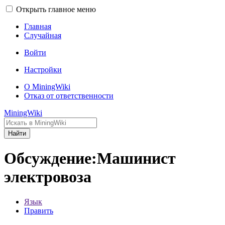
Открыть главное меню
Главная
Случайная
Войти
Настройки
О MiningWiki
Отказ от ответственности
MiningWiki
Найти
Обсуждение:Машинист
электровоза
Язык
Править