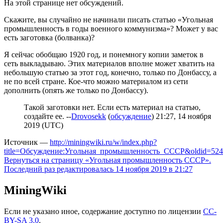
На этой странице нет обсуждений.
Скажите, вы случайно не начинали писать статью «Угольная
промышленность в годы военного коммунизма»? Может у вас
есть заготовка (болванка)?
Я сейчас обобщаю 1920 год, и понемногу копии заметок в
сеть выкладываю. Этих материалов вполне может хватить на
небольшую статью за этот год, конечно, только по Донбассу, а
не по всей стране. Кое-что можно материалом из сети
дополнить (опять же только по Донбассу).
Такой заготовки нет. Если есть материал на статью,
создайте ее. --
Drovosekk
(
обсуждение
) 21:27, 14 ноября
2019 (UTC)
Источник —
http://miningwiki.ru/w/index.php?
title=Обсуждение:Угольная_промышленность_СССР&oldid=524
Вернуться на страницу «Угольная промышленность СССР».
Последний раз редактировалась 14 ноября 2019 в 21:27
MiningWiki
Если не указано иное, содержание доступно по лицензии
CC-
BY-SA 3.0
.