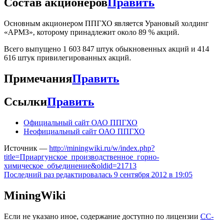
Состав акционеров
Править
Основным акционером ППГХО является Урановый холдинг
«АРМЗ», которому принадлежит около 89 % акций.
Всего выпущено 1 603 847 штук обыкновенных акций и 414
616 штук привилегированных акций.
Примечания
Править
Ссылки
Править
Официальный сайт ОАО ППГХО
Неофициальный сайт ОАО ППГХО
Источник —
http://miningwiki.ru/w/index.php?
title=Приаргунское_производственное_горно-
химическое_объединение&oldid=21713
Последний раз редактировалась 9 сентября 2012 в 19:05
MiningWiki
Если не указано иное, содержание доступно по лицензии
CC-