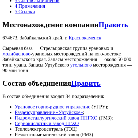
3
Состав акционеров
4
Примечания
5
Ссылки
Местонахождение компании
Править
674673, Забайкальский край, г.
Краснокаменск
Сырьевая база — Стрельцовская группа урановых и
молибденово
-урановых месторождений на юго-востоке
Забайкальского края. Запасы месторождения — около 50 000
тонн урана. Запасы Уртуйского
угольного
месторождения —
90 млн тонн.
Состав объединения
Править
В состав объединения входят 34 подразделения:
Урановое горно-рудное управление
(УГРУ);
Разрезоуправление «Уртуйское»
;
Гидрометаллургический завод ППГХО
(ГМЗ);
Сернокислотный завод ПГХО
Теплоэлектроцентраль (ТЭЦ)
Ремонтно-мезанический завод (РМЗ)