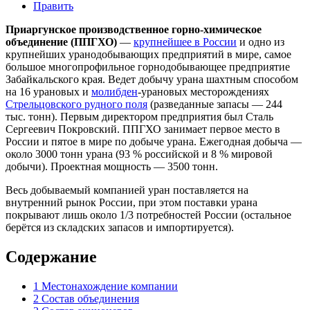
Править
Приаргунское производственное горно-химическое
объединение (ППГХО)
—
крупнейшее в России
и одно из
крупнейших уранодобывающих предприятий в мире, самое
большое многопрофильное горнодобывающее предприятие
Забайкальского края. Ведет добычу урана шахтным способом
на 16 урановых и
молибден
-урановых месторождениях
Стрельцовского рудного поля
(разведанные запасы — 244
тыс. тонн). Первым директором предприятия был Сталь
Сергеевич Покровский. ППГХО занимает первое место в
России и пятое в мире по добыче урана. Ежегодная добыча —
около 3000 тонн урана (93 % российской и 8 % мировой
добычи). Проектная мощность — 3500 тонн.
Весь добываемый компанией уран поставляется на
внутренний рынок России, при этом поставки урана
покрывают лишь около 1/3 потребностей России (остальное
берётся из складских запасов и импортируется).
Содержание
1
Местонахождение компании
2
Состав объединения