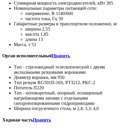
Суммарная мощность электродвигателей, кВт 305
Номинальные параметры питающей сети:
напряжение, В 1140/660
частота тока, Гц 50
Габаритные размеры в транспортном положении, м:
ширина 2,55
высота 1,85
длина 13
Масса, т 53
Орган исполнительный
Править
Тип - стреловидный телескопический с двумя
аксиальными резцовыми коронками
Диаметр коронки, мм 950
Тип резцов RG501D-16S, PT3212, PKC-2
Питатель П220
Тип - неповоротный, опорный, оснащенный
нагребающими лапами с отдельными
синхронизированными гидроприводами
Ширина погрузочного стола, м 2,4; 3,3; 4,0
Ходовая часть
Править