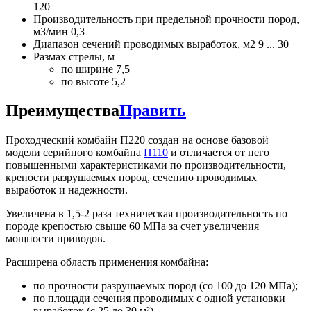
120
Производительность при предельной прочности пород,
м3/мин 0,3
Диапазон сечений проводимых выработок, м2 9 ... 30
Размах стрелы, м
по ширине 7,5
по высоте 5,2
Преимущества
Править
Проходческий комбайн П220 создан на основе базовой
модели серийного комбайна
П110
и отличается от него
повышенными характеристиками по производительности,
крепости разрушаемых пород, сечению проводимых
выработок и надежности.
Увеличена в 1,5-2 раза техническая производительность по
породе крепостью свыше 60 МПа за счет увеличения
мощности приводов.
Расширена область применения комбайна:
по прочности разрушаемых пород (со 100 до 120 МПа);
по площади сечения проводимых с одной установки
выработок (с 25 до 30 м²).