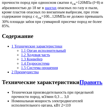
прочности пород при одноосном сжатии σ
=120МПа (f=8) и
сж
абразивностью до 18 мг в
шахтах
опасных по газу и пыли,
кроме пластов опасных по внезапным выбросам, при этом
содержание пород с σ
=100...120МПа не должно превышать
сж
30% площади забоя при суммарной присечке пород не более
85%.
Содержание
1
Технические характеристики
1.1
Орган исполнительный
1.2
Ходовая часть
1.3
Конвейер
1.4
Гидросистема
1.5
Система орошения
2
Преимущества
Технические характеристики
Править
Техническая производительность при предельной
прочности пород, м3/мин 0,3 ... 3,0
Номинальная мощность электродвигателей
исполнительного органа, кВт 2×110