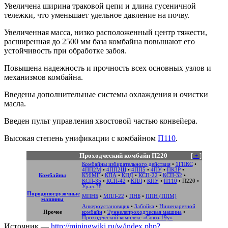
Увеличена ширина траковой цепи и длина гусеничной
тележки, что уменьшает удельное давление на почву.
Увеличенная масса, низко расположенный центр тяжести,
расширенная до 2500 мм база комбайна повышают его
устойчивость при обработке забоя.
Повышена надежность и прочность всех основных узлов и
механизмов комбайна.
Введены дополнительные системы охлаждения и очистки
масла.
Введен пульт управления хвостовой частью конвейера.
Высокая степень унификации с комбайном
П110
.
Проходческий комбайн П220
[
+
]
Комбайны избирательного действия
•
1ГПКС
•
4ПП2М
•
4ПП2Щ
•
4ПП5
•
4ПУ
•
ПК3Р
•
Комбайны
К56МГ
•
КПА
•
КПД
•
КСП-22
•
КСП-32
•
КСП-35
•
КСП-42
•
КПЛ
•
КПУ
•
П110
•
П220
•
Урал-38
Породопогрузочные
МПНБ
•
МПЛ-22
•
ПНБ
•
ППН (ППМ)
машины
Анкероустановщик
•
Забойка
•
Нишенарезной
Прочее
комбайн
•
Туннелепроходческая машина
•
Проходческий комплекс «Союз-19у»
Источник —
http://miningwiki.ru/w/index.php?