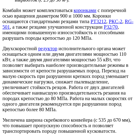
Комбайн может комплектоваться
коронками
с поперечной
осью вращения диаметром 900 и 1000 мм. Коронки
оснащаются стандартными резцами типа
РТ3212
,
РКС-2
,
RG-
501
, а также резцами улучшенной конструкции
Р32/70
,
имеющими повышенную износостойкость и способными
разрушать породы крепостью до 120 МПа.
Двухскоростной
редуктор
исполнительного органа может
оснащаться одним или двумя двигателями мощностью 110
кВт, а также двумя двигателями мощностью 55 кВт, что
позволяет выбирать наиболее производительные режимы в
зависимости от крепости разрушаемых пород. Переход на
малую скорость при разрушении крепких пород уменьшает
динамические нагрузки, снижает пылевыделение,
увеличивает стойкость резцов. Работа от двух двигателей
обеспечивает наивысшую производительность резания на
породах крепостью до 80 МПа. Работа на малых скоростях от
одного двигателя рекомендуется при разрушении пород
крепостью более 80 МПа.
Увеличена ширина скребкового конвейера (с 535 до 670 мм),
что повышает пропускную способность и позволяет
транспортировать породу повышенной кусковатости.