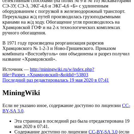
селективным способами (на полях № 9 и № 10) экскаваторами
СЭ-3У, СЭ-3, ЭКГ-4,6 и ЭКГ-4,6 «Б» с удлиненным
оборудованием с погрузкой в железнодорожный транспорт.
Переукладка ж/д путей производилась грузоподъемными
кранами на ж/д ходу. Обогащение угля производилось на
Храмцовской ГОФ и на 2-х технологических комплексах
ручного обогащения.
В 1971 году произведена реорганизация разрезов
Храмцовского № 1-2-3 и Ново-Гришевского. Приказом
комбината «Востсибуголь» они объединены и разрез получил
название «Храмцовский».
Источник —
http://miningwiki.ru/w/index.php?
title=Разрез_«Храмцовский»&oldid=53803
Последний раз редактировалась 19 мая 2020 в 07:41
MiningWiki
Если не указано иное, содержание доступно по лицензии
CC-
BY-SA 3.0
.
Эта страница в последний раз была отредактирована 19
мая 2020 в 07:41.
Содержание доступно по лицензии
CC-BY-SA 3.0
(если