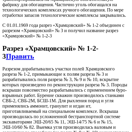
фабрику для обогащения. Частично уголь обогащался на
технологических комплексах ручного обогащения. По мере
отработки запасов технологические комплексы закрывались.
С 01.01.1969 года разрез «Храмцовский» № 1-2 объединен с
разрезом «Храмцовский» № 3 и получил название разрез
«Храмцовский» № 1-2-3
Разрез «Храмцовский» № 1-2-
3
Править
Разрезом дорабатывались участки полей Храмцовского
разреза № 1-2, примыкающие к полям разреза № 3 и
разрабатывались поля разреза № 3, № 9 и № 10, вскрытие
которых произведено по реконструкции разреза № 3. Породы
вскрыши повсеместно разрабатывались с применением буро-
взрывных работ. Бурение скважин производилось станками
СВБ-2, СВБ-2М, БСШ-1М. Для рыхления пород и угля
применялись аммонит, гранулит и игдан ит,
приготавливаемый на специальном комплексе. Вскрыша
производилась по усложненной бестранспортной системе
экскаваторами ЭШ-20/65 № 11, ЭШ-14/75 № 6 и № 15,
ЭШ-10/60 № 82. Выемка угля производилась валовым и