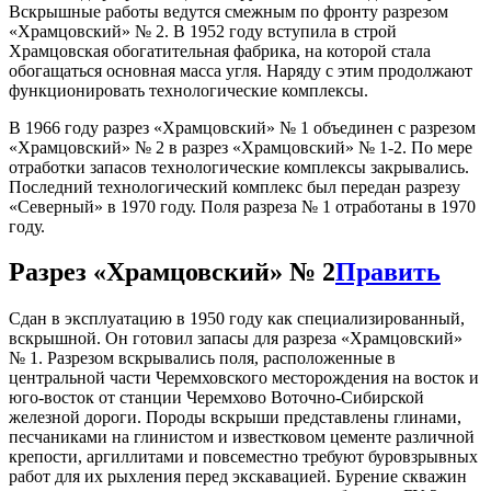
Вскрышные работы ведутся смежным по фронту разрезом
«Храмцовский» № 2. В 1952 году вступила в строй
Храмцовская обогатительная фабрика, на которой стала
обогащаться основная масса угля. Наряду с этим продолжают
функционировать технологические комплексы.
В 1966 году разрез «Храмцовский» № 1 объединен с разрезом
«Храмцовский» № 2 в разрез «Храмцовский» № 1-2. По мере
отработки запасов технологические комплексы закрывались.
Последний технологический комплекс был передан разрезу
«Северный» в 1970 году. Поля разреза № 1 отработаны в 1970
году.
Разрез «Храмцовский» № 2
Править
Сдан в эксплуатацию в 1950 году как специализированный,
вскрышной. Он готовил запасы для разреза «Храмцовский»
№ 1. Разрезом вскрывались поля, расположенные в
центральной части Черемховского месторождения на восток и
юго-восток от станции Черемхово Воточно-Сибирской
железной дороги. Породы вскрыши представлены глинами,
песчаниками на глинистом и известковом цементе различной
крепости, аргиллитами и повсеместно требуют буровзрывных
работ для их рыхления перед экскавацией. Бурение скважин