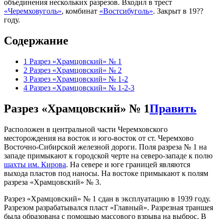
объединения нескольких разрезов. Входил в трест
«Черемховуголь»
, комбинат
«Востсибуголь»
. Закрыт в 19??
году.
Содержание
1
Разрез «Храмцовский» № 1
2
Разрез «Храмцовский» № 2
3
Разрез «Храмцовский» № 1-2
4
Разрез «Храмцовский» № 1-2-3
Разрез «Храмцовский» № 1
Править
Расположен в центральной части Черемховского
месторождения на восток и юго-восток от ст. Черемхово
Восточно-Сибирской железной дороги. Поля разреза № 1 на
западе примыкают к городской черте на северо-западе к полю
шахты им. Кирова
. На севере и юге границей являются
выхода пластов под наносы. На востоке примыкают к полям
разреза «Храмцовский» № 3.
Разрез «Храмцовский» № 1 сдан в эксплуатацию в 1939 году.
Разрезом разрабатывался пласт «Главный». Разрезная траншея
была образована с помощью массового взрыва на выброс. В