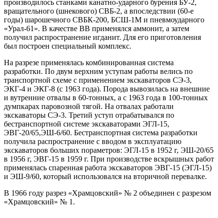
производилось станками канатно-ударного бурения БУ-2,
вращательного (шнекового) СВБ-2, а впоследствии (60-е
годы) шарошечного СВБК-200, БСШ-1М и пневмоударного
«Урал-61». В качестве ВВ применялся аммонит, а затем
получил распространение игданит. Для его приготовления
был построен специальный комплекс.
На разрезе применялась комбинированная система
разработки. По двум верхним уступам работы велись по
транспортной схеме с применением экскаваторов СЭ-3,
ЭКГ-4 и ЭКГ-8 (с 1963 года). Порода вывозилась на внешние
и вутренние отвалы в 60-тонных, а с 1963 года в 100-тонных
думпкарах паровозной тягой. На отвалах работали
экскаваторы СЭ-3. Третий уступ отрабатывался по
бестранспортной системе экскаваторами ЭГЛ-15,
ЭВГ-20/65,ЭШ-6/60. Бестранспортная система разработки
получила распространение с вводом в эксплуатацию
экскаваторов больших пораметров: ЭГЛ-15 в 1952 г, ЭШ-20/65
в 1956 г, ЭВГ-15 в 1959 г. При производстве вскрышных работ
применялась спаренная работа экскаваторов ЭВГ-15 (ЭГЛ-15)
и ЭШ-9/60, который использовался на вторичной перевалке.
В 1966 году разрез «Храмцовский» № 2 объединен с разрезом
«Храмцовский» № 1.