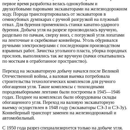
первое время разработка велась однокубовым и
двухкубовыми паровыми экскаваторами на железнодорожном
ходу. Порода транспортировалась от экскаваторов в
семикубовых думпкарах с ручной разгрузкой на плужный
отвал. Для бурения применялись станки канатно-ударного
бурения. Добыча угля на разрезе производилась вручную,
раздельно по пачкам, сверху вниз, с погрузкой угля лопатами
на ленточные и скребковые конвейеры. Уголь обуривался
ручными электросверлами с последующим производством
взрывных работ. Зачистка угольного пласта, уборка породных
прослоев, выполнялись так же вручную (пачки откатывались
по мосткам в отработанное пространство).
Переход на экскаваторную добычу начался после Великой
Отечественной войны, а валовая выемка потребовала
строительства технологических комплексов для ручного
обогащения угля. Такие комплексы с тихоходными
породовыборными лентами были построены в 1945—1946
годах. Позднее на комплексах были оборудованы склады
обогащенного угля. Переход на валовую экскаваторную
выемку осуществлен в 1948 году (экскаваторы СЭ-3 и СЭ-3у).
Конвейерный транспорт заменен на железнодорожный и
автомобильный.
С 1950 года разрез специализируется только на добыче угля.