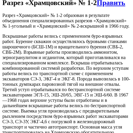
Разрез «Храмцовский» № 1-2
Править
Разрез «Храмцовский» № 1-2 образован в результате
объединения специализированных разрезов «Храмцовский»
№ 1-угольный и «Храмцовский» № 2-вскрышной в 1966 году.
Вскрышные работы велись с применением буро-взрывных
работ. Бурение скважин осуществлялось буровыми станками
шарошечного (БСШ-1М) и вращательного бурения (СВБ-2,
СВБ-2М). Взрывные работы производились аммонитом,
зерногранулитом и игданитом, который приготавливался на
специализированном комплексе. Вскрыша отрабатывалась
комбинированной системой разработки. По верхним уступам
работы велись по транспортной схеме с применением
экскаваторов СЭ-3, ЭКГ-4 и ЭКГ-8. Порода вывозилась в 100-
тонных думпкарах паровозной тягой на внешние отвалы.
Третий уступ отрабатывался по бестранспортной системе
экскаваторами ЭГЛ-15, ЭШ-20/65, ЭВГ-15 и ЭШ-6/60. В 1967
—1968 годах верхние уступы были отработаны и в
дальнейшем вскрышные работы велись по бестранспортной
системе. Выемка угля производилась с предварительным
рыхлением посредством буро-взрывных работ экскаваторами
СЭ-3, СЭ-3У, ЭКГ-4,6 с погрузкой в железнодорожный
транспорт и частично автотранспорт. Основная масса угля
транспортировалась на Храмцовскую обогатительную