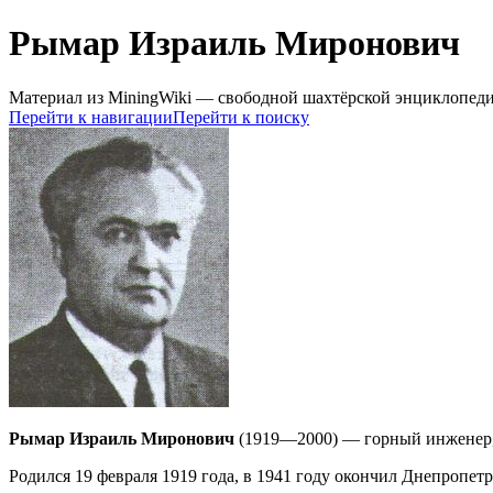
Рымар Израиль Миронович
Материал из MiningWiki — свободной шахтёрской энциклопед
Перейти к навигации
Перейти к поиску
Рымар Израиль Миронович
(1919—2000) — горный инженер
Родился 19 февраля 1919 года, в 1941 году окончил Днепропет