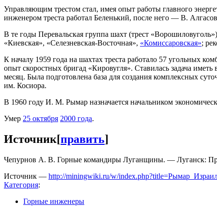
Управляющим трестом стал, имея опыт работы главного энерге
инженером треста работал Беленький, после него — В. Алгасов
В те годы Перевальская группа шахт (трест «Ворошиловуголь
«Киевская», «Селезневская-Восточная»,
«Комиссаровская»
; ре
К началу 1959 года на шахтах треста работало 57 угольных к
опыт скоростных бригад «Кировугля». Ставилась задача иметь 
месяц. Была подготовлена база для создания комплексных суто
им. Косиора.
В 1960 году И. М. Рымар назначается начальником экономичес
Умер
25 октября
2000 года
.
Источник
[
править
]
Чепурнов А. В. Горные командиры Луганщины. — Луганск: Пр
Источник —
http://miningwiki.ru/w/index.php?title=Рымар_Из
Категория
:
Горные инженеры