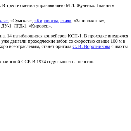
. В тресте сменил управляющею М Л. Жученко. Главным
кая»
, «Сумская»,
«Кировоградская»
, «Запорожская»,
 ДУ-1, ЛГД-1, «Кировец».
йна. 14 изгибающихся конвейеров КСП-1. В проходке внедрялся
 уже двигали проходческие забои со скоростью свыше 100 м в
коро всеотраслевым, станет бригада
С. И. Воротникова
с шахты
краинской ССР. В 1974 году вышел на пенсию.