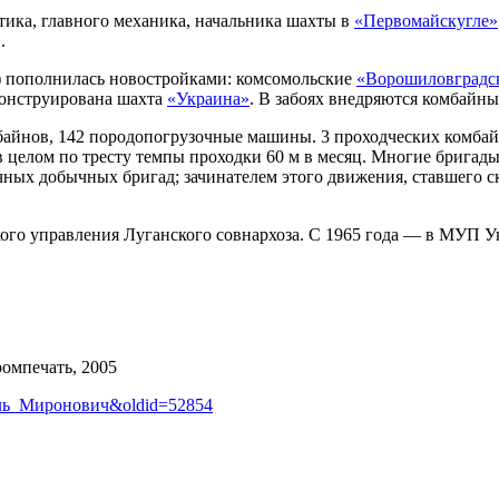
тика, главного механика, начальника шахты в
«Первомайскугле»
.
») пополнилась новостройками: комсомольские
«Ворошиловградс
конструирована шахта
«Украина»
. В забоях внедряются комбайны
омбайнов, 142 породопогрузочные машины. 3 проходческих комба
в целом по тресту темпы проходки 60 м в месяц. Многие бригады
чных добычных бригад; зачинателем этого движения, ставшего с
кого управления Луганского совнархоза. С 1965 года — в МУП У
омпечать, 2005
раиль_Миронович&oldid=52854