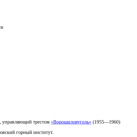
ии
, управляющий трестом
«Ворошиловуголь»
(1955—1960)
ровский горный институт.