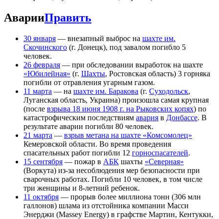
Аварии
Править
30 января
— внезапный выброс на
шахте им.
Скочинского
(г. Донецк), под завалом погибло 5
человек.
26 февраля
— при обследовании выработок на шахте
«Юбилейная»
(г.
Шахты
, Ростовская область) 3 горняка
погибли от отравления угарным газом.
11 марта
— на
шахте им. Баракова
(г.
Суходольск
,
Луганская область, Украина) произошла самая крупная
(после
взрыва 18 июня 1908 г. на Рыковских копях
) по
катастрофическим последствиям
авария
в
Донбассе
. В
результате аварии погибли 80 человек.
21 марта
—
взрыв метана на шахте «Комсомолец»
Кемеровской области. Во время проведения
спасательных работ погибли 12
горноспасателей
.
15 сентября
— пожар в
АБК
шахты
«Северная»
(Воркута) из-за несоблюдения мер безопасности при
сварочных работах. Погибли 10 человек, в том числе
три женщины и 8-летний ребенок.
11 октября
— прорыв более миллиона тонн (306 млн
галлонов) шлама из отстойника компании Масси
Энерджи (Massey Energy) в графстве Мартин, Кентукки,