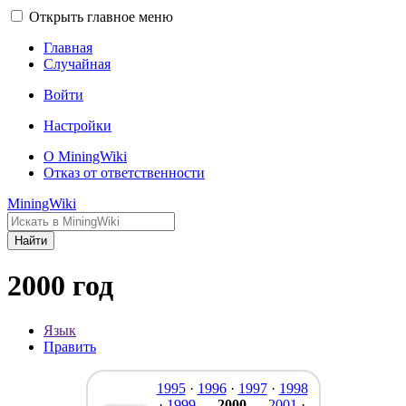
Открыть главное меню
Главная
Случайная
Войти
Настройки
О MiningWiki
Отказ от ответственности
MiningWiki
Найти
2000 год
Язык
Править
1995
·
1996
·
1997
·
1998
·
1999
—
2000
—
2001
·