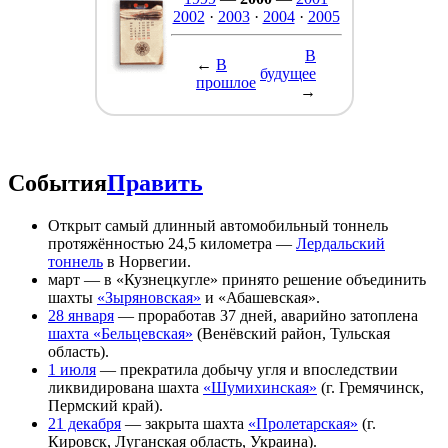
2002
·
2003
·
2004
·
2005
В
←
В
будущее
прошлое
→
События
Править
Открыт самый длинный автомобильный тоннель
протяжённостью 24,5 километра —
Лердальский
тоннель
в Норвегии.
март — в «Кузнецкугле» принято решение объединить
шахты
«Зыряновская»
и «Абашевская».
28 января
— проработав 37 дней, аварийно затоплена
шахта «Бельцевская»
(Венёвский район, Тульская
область).
1 июля
— прекратила добычу угля и впоследствии
ликвидирована шахта
«Шумихинская»
(г. Гремячинск,
Пермский край).
21 декабря
— закрыта шахта
«Пролетарская»
(г.
Кировск, Луганская область, Украина).