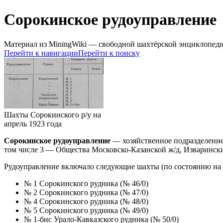
Сорокинское рудоуправление
Материал из MiningWiki — свободной шахтёрской энциклопед
Перейти к навигации
Перейти к поиску
Шахты Сорокинского р/у на
апрель 1923 года
Сорокинское рудоуправление
— хозяйственное подразделение
том числе 3 — Общества Московско-Казанской ж/д, Изваринский
Рудоуправление включало следующие шахты (по состоянию на 1
№ 1 Сорокинского рудника (№ 46/0)
№ 2 Сорокинского рудника (№ 47/0)
№ 4 Сорокинского рудника (№ 48/0)
№ 5 Сорокинского рудника (№ 49/0)
№ 1-бис Урало-Кавказского рудника (№ 50/0)