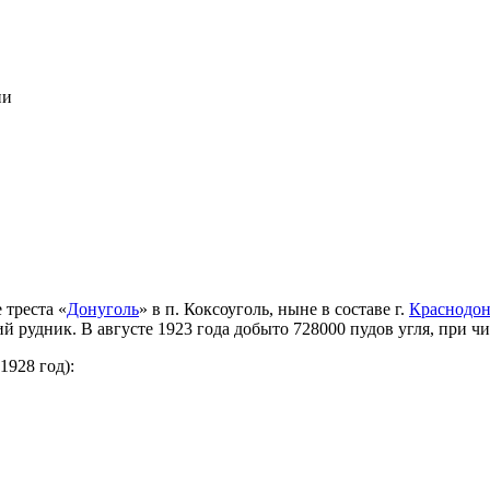
ии
 треста «
Донуголь
» в п. Коксоуголь, ныне в составе г.
Краснодо
 рудник. В августе 1923 года добыто 728000 пудов угля, при чи
928 год):