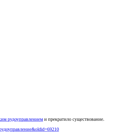
ким рудоуправлением
и прекратило существование.
ое_рудоуправление&oldid=69210