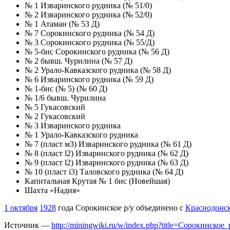
№ 1 Изваринского рудника (№ 51/0)
№ 2 Изваринского рудника (№ 52/0)
№ 1 Атаман (№ 53 Д)
№ 7 Сорокинского рудника (№ 54 Д)
№ 3 Сорокинского рудника (№ 55/Д)
№ 5-бис Сорокинского рудника (№ 56 Д)
№ 2 бывш. Чурилина (№ 57 Д)
№ 2 Урало-Кавказского рудника (№ 58 Д)
№ 6 Изваринского рудника (№ 59 Д)
№ 1-бис (№ 5) (№ 60 Д)
№ 1/6 бывш. Чурилина
№ 5 Гукасовский
№ 2 Гукасовский
№ 3 Изваринского рудника
№ 1 Урало-Кавказского рудника
№ 7 (пласт м3) Изваринского рудника (№ 61 Д)
№ 8 (пласт l2) Изваринского рудника (№ 62 Д)
№ 9 (пласт l2) Изваринского рудника (№ 63 Д)
№ 10 (пласт i3) Таловского рудника (№ 64 Д)
Капитальная Крутая № 1 бис (Новейшая)
Шахта «Надия»
1 октября
1928
года Сорокинское р/у объединено с
Краснодонс
Источник —
http://miningwiki.ru/w/index.php?title=Сорокинск