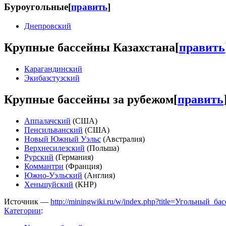
Буроугольные
[
править
]
Днепровский
Крупные бассейны Казахстана
[
править
Карагандинский
Экибазстузский
Крупные бассейны за рубежом
[
править
Аппалачский
(США)
Пенсильванский
(США)
Новый Южный Уэльс
(Австралия)
Верхнесилезский
(Польша)
Рурский
(Германия)
Коммантри
(Франция)
Южно-Уэльский
(Англия)
Хеньшуйский
(КНР)
Источник —
http://miningwiki.ru/w/index.php?title=Угольный_б
Категории
: