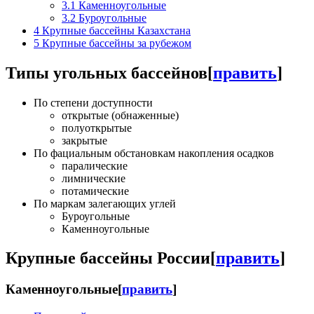
3.1
Каменноугольные
3.2
Буроугольные
4
Крупные бассейны Казахстана
5
Крупные бассейны за рубежом
Типы угольных бассейнов
[
править
]
По степени доступности
открытые (обнаженные)
полуоткрытые
закрытые
По фациальным обстановкам накопления осадков
паралические
лимнические
потамические
По маркам залегающих углей
Буроугольные
Каменноугольные
Крупные бассейны России
[
править
]
Каменноугольные
[
править
]