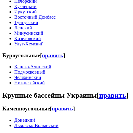
Печорский
Кузнецкий
Иркутский
Восточный Донбасс
Тунгусский
Ленский
Минусинский
Кизеловский
Улуг-Хемский
Буроугольные
[
править
]
Канско-Ачинский
Подмосковный
Челябинский
Нижнезейский
Крупные бассейны Украины
[
править
]
Каменноугольные
[
править
]
Донецкий
Львовско-Волынский