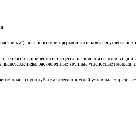
ии
тысячи км²) сплошного или прерывистого развития угленосных 
ть геолого-исторического процесса накопления осадков в единой
я представлениям, расчлененные крупные угленосные площади не
эрозионные, а при глубоком залегании углей условные, определ