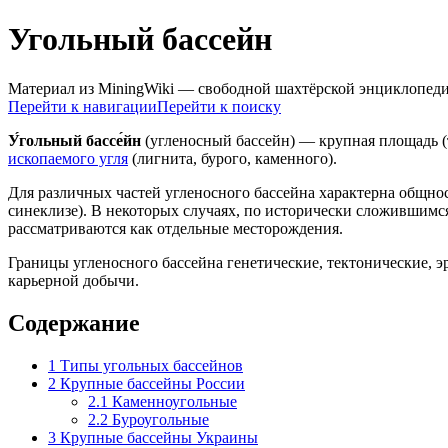
Угольный бассейн
Материал из MiningWiki — свободной шахтёрской энциклопед
Перейти к навигации
Перейти к поиску
У́гольный бассе́йн
(угленосный бассейн) — крупная площадь (
ископаемого угля
(лигнита, бурого, каменного).
Для различных частей угленосного бассейна характерна общнос
синеклизе). В некоторых случаях, по исторически сложившимс
рассматриваются как отдельные месторождения.
Границы угленосного бассейна генетические, тектонические, 
карьерной добычи.
Содержание
1
Типы угольных бассейнов
2
Крупные бассейны России
2.1
Каменноугольные
2.2
Буроугольные
3
Крупные бассейны Украины