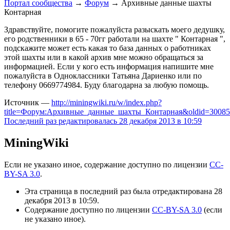
Портал сообщества
→
Форум
→
Архивные данные шахты
Контарная
Здравствуйте, помогите пожалуйста разыскать моего дедушку,
его родственники в 65 - 70гг работали на шахте " Контарная ",
подскажите может есть какая то база данных о работниках
этой шахты или в какой архив мне можно обращаться за
информацией. Если у кого есть информация напишите мне
пожалуйста в Одноклассники Татьяна Дариенко или по
телефону 0669774984. Буду благодарна за любую помощь.
Источник —
http://miningwiki.ru/w/index.php?
title=Форум:Архивные_данные_шахты_Контарная&oldid=30085
Последний раз редактировалась 28 декабря 2013 в 10:59
MiningWiki
Если не указано иное, содержание доступно по лицензии
CC-
BY-SA 3.0
.
Эта страница в последний раз была отредактирована 28
декабря 2013 в 10:59.
Содержание доступно по лицензии
CC-BY-SA 3.0
(если
не указано иное).