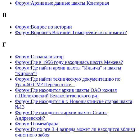
Форум:Архивные данные шахты Контарная
В
Форум:Вопрос по истории
Форум:Воробьев Василий Тимофеевич-кто помнит?
Г
Форум:Газоанализатор
Форум:Где в 1956 году находилась шахта Межева?
Форум:Где найти архив шахты "Ильича" и шахты
"Кирова"?
Форум:Где найти техническую документацию по
Урал-60 СМ? Перерыл все...
Форум:Где находится архив шахты ОАО южная
п.Шолоховский Белаколитвенского р-н
Форум:Где находится в г. Новошахтинске старая шахта
№13
Форум:Где находиться архив шахты Свято-
Андреевской?
Форум:Геомембрана
Форум:Гр по ргв 3-4 разряда может ли находится вблизи
очистного забоя