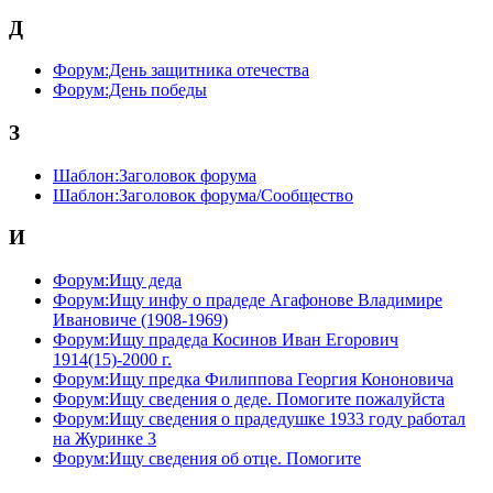
Д
Форум:День защитника отечества
Форум:День победы
З
Шаблон:Заголовок форума
Шаблон:Заголовок форума/Сообщество
И
Форум:Ищу деда
Форум:Ищу инфу о прадеде Агафонове Владимире
Ивановиче (1908-1969)
Форум:Ищу прадеда Косинов Иван Егорович
1914(15)-2000 г.
Форум:Ищу предка Филиппова Георгия Кононовича
Форум:Ищу сведения о деде. Помогите пожалуйста
Форум:Ищу сведения о прадедушке 1933 году работал
на Журинке 3
Форум:Ищу сведения об отце. Помогите