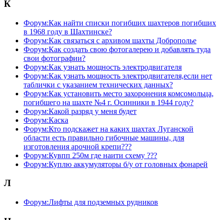
К
Форум:Как найти списки погибших шахтеров погибших
в 1968 году в Шахтинске?
Форум:Как связаться с архивом шахты Доброполье
Форум:Как создать свою фотогалерею и добавлять туда
свои фотографии?
Форум:Как узнать мощность электродвигателя
Форум:Как узнать мощность электродвигателя,если нет
таблички с указанием технических данных?
Форум:Как установить место захоронения комсомольца,
погибшего на шахте №4 г. Осинники в 1944 году?
Форум:Какой разряд у меня будет
Форум:Каска
Форум:Кто подскажет на каких шахтах Луганской
области есть правильно гибочные машины, для
изготовления арочной крепи???
Форум:Кувпп 250м где наити схему ???
Форум:Куплю аккумуляторы б/у от головных фонарей
Л
Форум:Лифты для подземных рудников