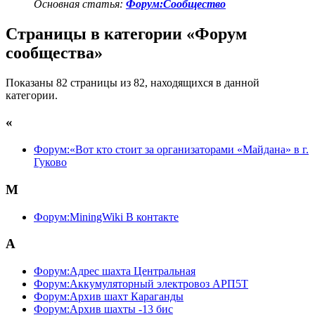
Основная статья:
Форум:Сообщество
Страницы в категории «Форум
сообщества»
Показаны 82 страницы из 82, находящихся в данной
категории.
«
Форум:«Вот кто стоит за организаторами «Майдана» в г.
Гуково
M
Форум:MiningWiki В контакте
А
Форум:Адрес шахта Центральная
Форум:Аккумуляторный электровоз АРП5Т
Форум:Архив шахт Караганды
Форум:Архив шахты -13 бис