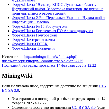
Л.Д.Шевякова
Форум:Шахта 19 съезда КПСС Луганская область,
Лутугинский район. Забастовка шахтеров, по причине
принудительного расчета людей
Форум:Шахта 2-Бис Перевальск Украина. Нужна любая
информация. Спасибо.
Форум:Шахта № 15 Ростулауголь
Форум:Шахта Богачевская ПО Александрияугол
Форум:Шахта Голубовская
Форум:Шахтерская лампа
Форум:Шахты DTEK
Форум:Шахты Ткварчели
Источник —
http://miningwiki.ru/w/index.php?
title=Категория:Форум_сообщества&oldid=67725
Последний раз редактировалась 14 февраля 2025 в 12:22
MiningWiki
Если не указано иное, содержание доступно по лицензии
CC-
BY-SA 3.0
.
Эта страница в последний раз была отредактирована 14
февраля 2025 в 12:22.
Содержание доступно по лицензии
CC-BY-SA 3.0
(если