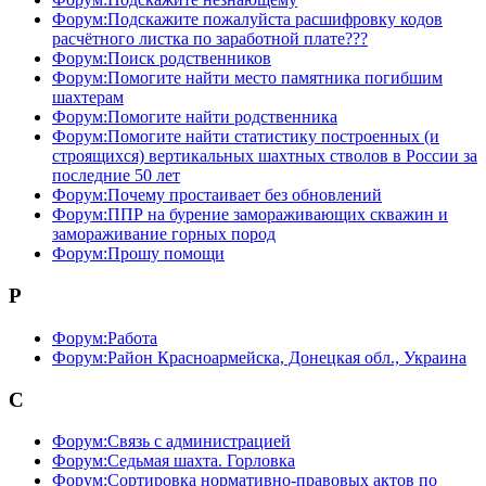
Форум:Подскажите пожалуйста расшифровку кодов
расчётного листка по заработной плате???
Форум:Поиск родственников
Форум:Помогите найти место памятника погибшим
шахтерам
Форум:Помогите найти родственника
Форум:Помогите найти статистику построенных (и
строящихся) вертикальных шахтных стволов в России за
последние 50 лет
Форум:Почему простаивает без обновлений
Форум:ППР на бурение замораживающих скважин и
замораживание горных пород
Форум:Прошу помощи
Р
Форум:Работа
Форум:Район Красноармейска, Донецкая обл., Украина
С
Форум:Связь с администрацией
Форум:Седьмая шахта. Горловка
Форум:Сортировка нормативно-правовых актов по