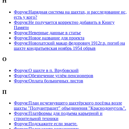
Н
Форум:Нарядная система на шахтах, и расследование нс,
есть у кого?
Форум:Не получается корректно добавить в Книгу
Памяти
Форум:Неверные данные в статье
Форум:Новое название для проекта
Форум:Новохатский макар федорович 1912г.р. погиб на
шахте кондратьевская ноябрь 1954 обрыв
О
Форум:О шахте в п. Врубовский
Форум:Обезпечение углём пенсионеров
Форум:Оплата больничных листов
П
Форум:План исчезнувшего шахтёрского посёлка возле
шахты "Полуантрацит" объединения "Краснодонуголь".
Форум:Платформы для подъема карьерной и
строительной техники
Форум:Подскажите если знаете.
Форум:Подскажите незнающему