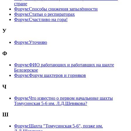
стране
Форум:Способы снижения запылённости
Форум:Статьи о респираторах
Форум:Счастливо на гора!
У
Форум:Уточняю
Ф
Форум:ФИО работающих и работавших на шахте
Белозерское
Форум:Форум шахтеров и горняков
Ч
Форум:Что известно о первом начальнике шахты
Томусинская 5-6 им. Л.Д.Шевякова?
Ш
Форум:Шахта "Томусинская 5-6", позже им.