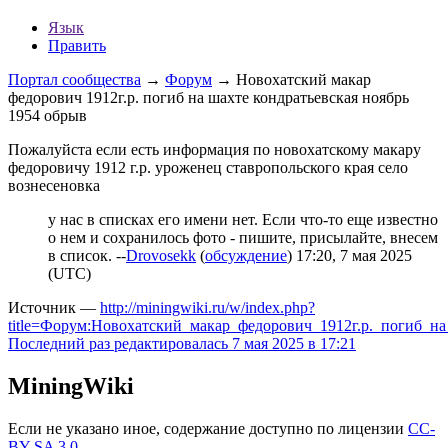
Язык
Править
Портал сообщества
→
Форум
→
Новохатский макар
федорович 1912г.р. погиб на шахте кондратьевская ноябрь
1954 обрыв
Пожалуйста если есть информация по новохатскому макару
федоровичу 1912 г.р. уроженец ставропольского края село
вознесеновка
у нас в списках его имени нет. Если что-то еще известно
о нем и сохранилось фото - пишите, присылайте, внесем
в список. --
Drovosekk
(
обсуждение
) 17:20, 7 мая 2025
(UTC)
Источник —
http://miningwiki.ru/w/index.php?
title=Форум:Новохатский_макар_федорович_1912г.р._погиб_н
Последний раз редактировалась 7 мая 2025 в 17:21
MiningWiki
Если не указано иное, содержание доступно по лицензии
CC-
BY-SA 3.0
.