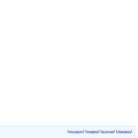
[
просмотр
] [
править
] [
история
] [
обновить
]