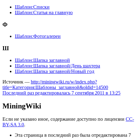
Шаблон:Списки
Шаблон:Статья на главную
Ф
Шаблон:Фотогалереи
Ш
Шаблон:Шапка заглавной
Шаблон:Шапка заглавной/День шахтера
Шаблон:Шапка заглавной/Новый год
Источник —
http://miningwiki.ru/w/index.php?
title=Категория:Шаблоны_заглавной&oldid=14500
Последний раз редактировалась 7 сентября 2011 в 13:25
MiningWiki
Если не указано иное, содержание доступно по лицензии
CC-
BY-SA 3.0
.
Эта страница в последний раз была отредактирована 7