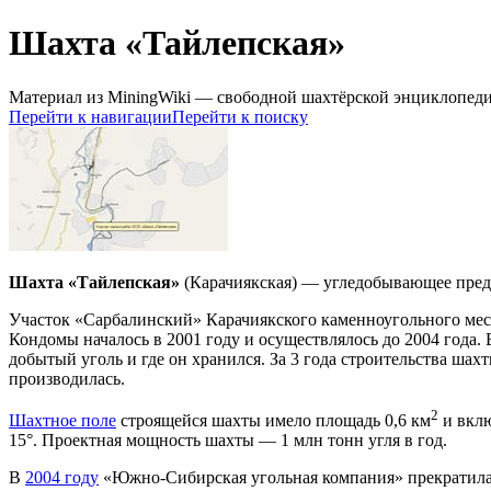
Шахта «Тайлепская»
Материал из MiningWiki — свободной шахтёрской энциклопед
Перейти к навигации
Перейти к поиску
Шахта «Тайлепская»
(Карачиякская) — угледобывающее предпр
Участок «Сарбалинский» Карачиякского каменноугольного мест
Кондомы началось в 2001 году и осуществлялось до 2004 года.
добытый уголь и где он хранился. За 3 года строительства шахт
производилась.
2
Шахтное поле
строящейся шахты имело площадь 0,6 км
и вкл
15°. Проектная мощность шахты — 1 млн тонн угля в год.
В
2004 году
«Южно-Сибирская угольная компания» прекратила 