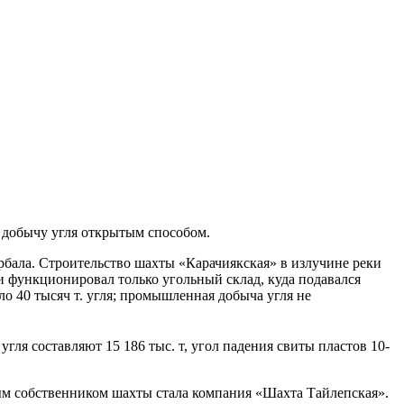
т добычу угля открытым способом.
бала. Строительство шахты «Карачиякская» в излучине реки
и функционировал только угольный склад, куда подавался
ло 40 тысяч т. угля; промышленная добыча угля не
гля составляют 15 186 тыс. т, угол падения свиты пластов 10-
ым собственником шахты стала компания «Шахта Тайлепская».