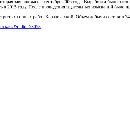
которая завершилась в сентябре 2006 года. Выработки были зато
ь в 2015 году. После проведения тщательных изысканий было п
ткрытых горных работ Карачиякский. Объем добычи составил 749
лепская»&oldid=53058