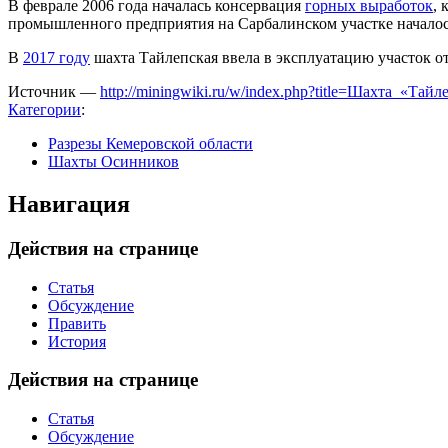
В феврале 2006 года началась консервация
горных выработок
, 
промышленного предприятия на Сарбалинском участке началос
В
2017 году
шахта Тайлепская ввела в эксплуатацию участок о
Источник —
http://miningwiki.ru/w/index.php?title=Шахта_«Тай
Категории
:
Разрезы Кемеровской области
Шахты Осинников
Навигация
Действия на странице
Статья
Обсуждение
Править
История
Действия на странице
Статья
Обсуждение