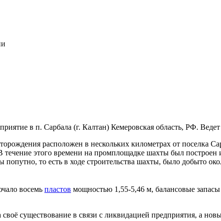
ии
иятие в п. Сарбала (г. Калтан) Кемеровская область, РФ. Веде
орождения расположен в нескольких километрах от поселка Сар
 В течение этого времени на промплощадке шахты был построен 
ы попутно, то есть в ходе строительства шахты, было добыто око
ючало восемь
пластов
мощностью 1,55-5,46 м, балансовые запасы у
своё существование в связи с ликвидацией предприятия, а нов