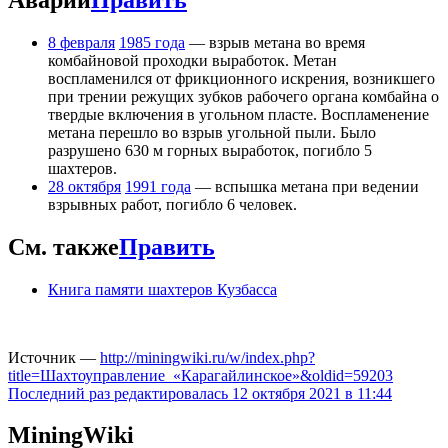
8 февраля
1985 года
— взрыв метана во время
комбайновой проходки выработок. Метан
воспламенился от фрикционного искрения, возникшего
при трении режущих зубков рабочего органа комбайна о
твердые включения в угольном пласте. Воспламенение
метана перешло во взрыв угольной пыли. Было
разрушено 630 м горных выработок, погибло 5
шахтеров.
28 октября
1991 года
— вспышка метана при ведении
взрывных работ, погибло 6 человек.
См. также
Править
Книга памяти шахтеров Кузбасса
Источник —
http://miningwiki.ru/w/index.php?
title=Шахтоуправление_«Карагайлинское»&oldid=59203
Последний раз редактировалась 12 октября 2021 в 11:44
MiningWiki