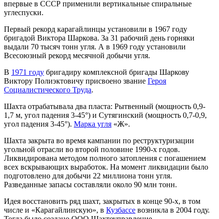
впервые в СССР применили вертикальные спиральные
углеспуски.
Первый рекорд карагайлинцы установили в 1967 году
бригадой Виктора Шаркова. За 31 рабочий день горняки
выдали 70 тысяч тонн угля. А в 1969 году установили
Всесоюзный рекорд месячной добычи угля.
В
1971 году
бригадиру комплексной бригады Шаркову
Виктору Полиэктовичу присвоено звание
Героя
Социалистического Труда
.
Шахта отрабатывала два пласта: Рытвенный (мощность 0,9-
1,7 м, угол падения 3-45°) и Сутягинский (мощность 0,7-0,9,
угол падения 3-45°).
Марка угля
«Ж».
Шахта закрыта во время кампании по реструктуризации
угольной отрасли во второй половине 1990-х годов.
Ликвидирована методом полного затопления с погашением
всех вскрывающих выработок. На момент ликвидации было
подготовлено для добычи 22 миллиона тонн угля.
Разведанные запасы составляли около 90 млн тонн.
Идея восстановить ряд шахт, закрытых в конце 90-х, в том
числе и «Карагайлинскую», в
Кузбассе
возникла в 2004 году.
Тогда было создано ООО Шахтоуправление