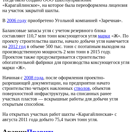
«Карагайлинское», на которое была переоформлена лицензия
на участок закрытой шахты.
В
2006 году
приобретено Угольной компанией «Заречная».
Балансовые запасы угля с учетом резервного блока
составляют 110,7 млн тонн коксующегося угля
марки
«Ж». По
проекту строительства шахты, начало добычи угля намечается
на
2012 год
в объеме 500 тыс. тонн с поэтапным выходом на
производственную мощность 2 млн тонн в 2015 году.
Проектом также предусматривается строительство
обогатительной фабрики для производства коксующегося угля
марки «Ж».
Начиная с
2008 года
, после оформления проектно-
разрешающей документации, на предприятии начато
строительство четырех наклонных
стволов
, объектов
поверхностной инфраструктуры, на списанных ранее
участках пластов — вскрышные работы для добычи угля
открытым способом.
На открытых участках работ шахты «Карагайлинская» с
августа 2011 года добыто 75,4 тысяч тонн угля.
Аварии
Править