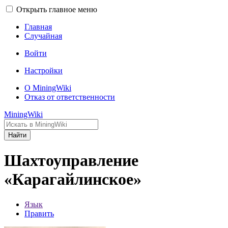
Открыть главное меню
Главная
Случайная
Войти
Настройки
О MiningWiki
Отказ от ответственности
MiningWiki
Найти
Шахтоуправление
«Карагайлинское»
Язык
Править