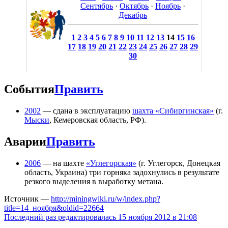
Сентябрь
·
Октябрь
·
Ноябрь
·
Декабрь
1
2
3
4
5
6
7
8
9
10
11
12
13
14
15
16
17
18
19
20
21
22
23
24
25
26
27
28
29
30
События
Править
2002
— сдана в эксплуатацию
шахта «Сибиргинская»
(г.
Мыски
, Кемеровская область, РФ).
Аварии
Править
2006
— на шахте
«Углегорская»
(г. Углегорск, Донецкая
область, Украина) три горняка задохнулись в результате
резкого выделения в выработку метана.
Источник —
http://miningwiki.ru/w/index.php?
title=14_ноября&oldid=22664
Последний раз редактировалась 15 ноября 2012 в 21:08