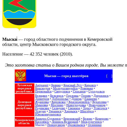
Мыски́
— город областного подчинения в Кемеровской
области, центр Мысковского городского округа.
Население — 42 352 человек (2010).
Это заготовка статьи о Вашем родном городе.
Вы можете п
Мыски — город шахтёров
[
+
]
Луганская
Антрацит
•
Брянка
•
Красный Луч
•
Кировск
•
народная
Краснодон
•
Молодогвардейск
•
Ровеньки
•
республика
Первомайск
•
Свердловск
•
Стаханов
•
Суходольск
Белицкое
•
Белозерск
•
Горловка
•
Горняк
•
Дзержинск
•
Димитров
•
Доброполье
•
Донецк
•
Енакиево
•
Донецкая
Ждановка
•
Кировское
•
Красноармейск
•
Кураховка
•
народная
Макеевка
•
Моспино
•
Новогродовка
•
Новодонецк
•
республика
Родинское
•
Селидово
•
Снежное
•
Торез
•
Углегорск
•
Угледар
•
Украинск
•
Харцызск
•
Шахтёрск
•
Юнокоммунаровск
Анжеро-Судженск
•
Березовский
•
Белово
•
Кемерово
•
Кемеровская
Киселёвск
•
Ленинск-Кузнецкий
•
Междуреченск
•
область
Мыски
•
Новокузнецк
•
Прокопьевск
•
Осинники