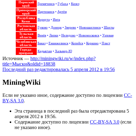
Пермский
Гремячинск
•
Губаха
•
Кизел
край
Приморский
Партизанск
•
Артём
край
Республика
Воркута
•
Инта
Коми
Ростовская
Гуково
•
Донецк
•
Зверево
•
Новошахтинск
•
Шахты
область
Тульская
Венёв
•
Липки
•
Нелидово
•
Новомосковск
•
Узловая
область
Челябинская
Бакал
•
Еманжелинск
•
Копейск
•
Коркино
•
Пласт
область
Города-
Кадыкчан
•
Хальмер-Ю
призраки
Источник —
http://miningwiki.ru/w/index.php?
title=Мыски&oldid=18838
Последний раз редактировалась 5 апреля 2012 в 19:56
MiningWiki
Если не указано иное, содержание доступно по лицензии
CC-
BY-SA 3.0
.
Эта страница в последний раз была отредактирована 5
апреля 2012 в 19:56.
Содержание доступно по лицензии
CC-BY-SA 3.0
(если
не указано иное).