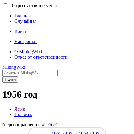
Открыть главное меню
Главная
Случайная
Войти
Настройки
О MiningWiki
Отказ от ответственности
MiningWiki
Найти
1956 год
Язык
Править
(перенаправлено с «
1956
»)
1951
·
1952
·
1953
·
1954