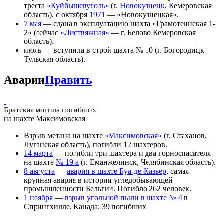
треста
«Куйбышевуголь»
(г.
Новокузнецк
, Кемеровская
область), с октября
1971
— «Новокузнецкая».
7 мая
— сдана в эксплуатацию шахта «Грамотеинская 1-
2» (сейчас
«Листвяжная»
— г. Белово Кемеровская
область).
июль — вступила в строй шахта № 10 (г. Богородицк
Тульская область).
Аварии
Править
Братская могила погибших
на шахте Максимовская
Взрыв метана на шахте
«Максимовская»
(г. Стаханов,
Луганская область), погибли 12 шахтеров.
14 марта
— погибли три шахтера и два горноспасателя
на шахте
№ 19-а
(г. Еманжелинск, Челябинская область).
8 августа
—
авария в шахте Буа-де-Казьер
, самая
крупная авария в истории угледобывающей
промышленности Бельгии. Погибло 262 человек.
1 ноября
—
взрыв угольной пыли в шахте № 4
в
Спрингхилле, Канада; 39 погибших.