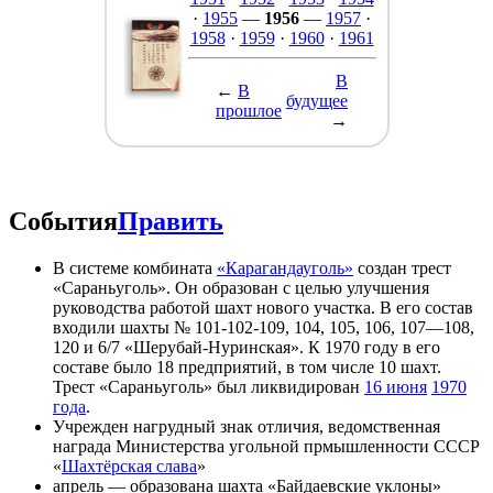
·
1955
—
1956
—
1957
·
1958
·
1959
·
1960
·
1961
В
←
В
будущее
прошлое
→
События
Править
В системе комбината
«Карагандауголь»
создан трест
«Сараньуголь». Он образован с целью улучшения
руководства работой шахт нового участка. В его состав
входили шахты № 101-102-109, 104, 105, 106, 107—108,
120 и 6/7 «Шерубай-Нуринская». К 1970 году в его
составе было 18 предприятий, в том числе 10 шахт.
Трест «Сараньуголь» был ликвидирован
16 июня
1970
года
.
Учрежден нагрудный знак отличия, ведомственная
награда Министерства угольной прмышленности СССР
«
Шахтёрская слава
»
апрель — образована шахта «Байдаевские уклоны»