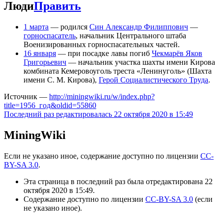
Люди
Править
1 марта
— родился
Син Александр Филиппович
—
горноспасатель
, начальник Центрального штаба
Военизированных горноспасательных частей.
16 января
— при посадке лавы погиб
Чекмарёв Яков
Григорьевич
— начальник участка шахты имени Кирова
комбината Кемеровоуголь треста «Ленинуголь» (Шахта
имени С. М. Кирова),
Герой Социалистического Труда
.
Источник —
http://miningwiki.ru/w/index.php?
title=1956_год&oldid=55860
Последний раз редактировалась 22 октября 2020 в 15:49
MiningWiki
Если не указано иное, содержание доступно по лицензии
CC-
BY-SA 3.0
.
Эта страница в последний раз была отредактирована 22
октября 2020 в 15:49.
Содержание доступно по лицензии
CC-BY-SA 3.0
(если
не указано иное).