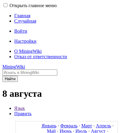
Открыть главное меню
Главная
Случайная
Войти
Настройки
О MiningWiki
Отказ от ответственности
MiningWiki
Найти
8 августа
Язык
Править
Январь
·
Февраль
·
Март
·
Апрель
·
Май
·
Июнь
·
Июль
·
Август
·