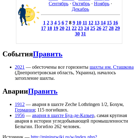
Сентябрь
·
Октябрь
·
Ноябрь
·
Декабрь
1
2
3
4
5
6
7
8
9
10
11
12
13
14
15
16
17
18
19
20
21
22
23
24
25
26
27
28
29
30
31
События
Править
2021
— обесточены все горизонты
шахты им. Сташкова
(Днепропетровская область, Украина), началось
затопление шахты.
Аварии
Править
1912
— авария в шахте Zeche Lothringen 1/2, Бохум,
Германия
; 115 погибших.
1956
—
авария в шахте Буа-де-Казьер
, самая крупная
авария в истории угледобывающей промышленности
Бельгии. Погибло 262 человек.
Источник —
http://miningwiki.ru/w/index.php?