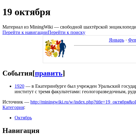
19 октября
Материал из MiningWiki — свободной шахтёрской энциклопед
Перейти к навигации
Перейти к поиску
Январь
·
Фев
События
[
править
]
1920
— в Екатеринбурге был учрежден Уральский госуда
институт с тремя факультетами: геологоразведочным, ру
Источник —
http://miningwiki.ru/w/index.php?title=19_октября&
Категория
:
Октябрь
Навигация