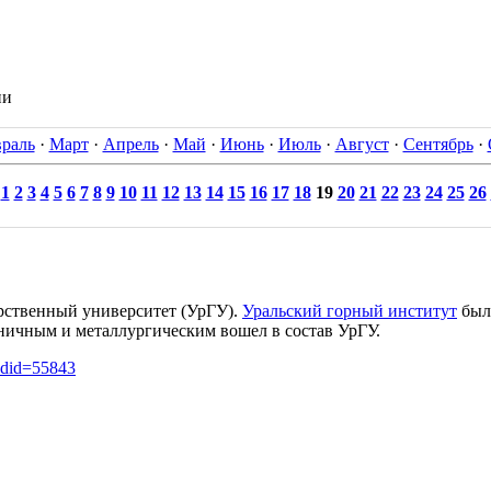
ии
раль
·
Март
·
Апрель
·
Май
·
Июнь
·
Июль
·
Август
·
Сентябрь
·
1
2
3
4
5
6
7
8
9
10
11
12
13
14
15
16
17
18
19
20
21
22
23
24
25
26
рственный университет (УрГУ).
Уральский горный институт
был
дничным и металлургическим вошел в состав УрГУ.
oldid=55843