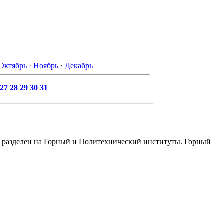
Октябрь
·
Ноябрь
·
Декабрь
27
28
29
30
31
 разделен на Горный и Политехнический институты. Горный