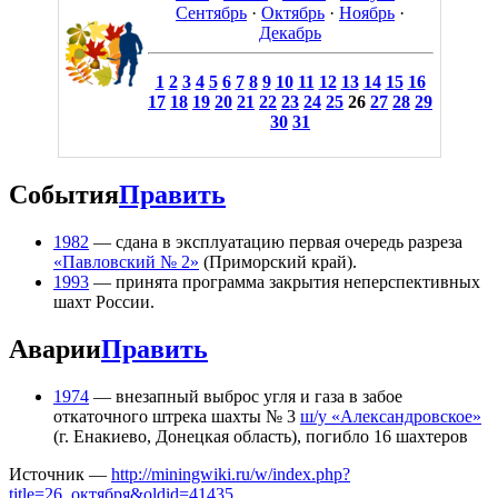
Сентябрь
·
Октябрь
·
Ноябрь
·
Декабрь
1
2
3
4
5
6
7
8
9
10
11
12
13
14
15
16
17
18
19
20
21
22
23
24
25
26
27
28
29
30
31
События
Править
1982
— сдана в эксплуатацию первая очередь разреза
«Павловский № 2»
(Приморский край).
1993
— принята программа закрытия неперспективных
шахт России.
Аварии
Править
1974
— внезапный выброс угля и газа в забое
откаточного штрека шахты № 3
ш/у «Александровское»
(г. Енакиево, Донецкая область), погибло 16 шахтеров
Источник —
http://miningwiki.ru/w/index.php?
title=26_октября&oldid=41435