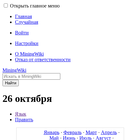
Открыть главное меню
Главная
Случайная
Войти
Настройки
О MiningWiki
Отказ от ответственности
MiningWiki
Найти
26 октября
Язык
Править
Январь
·
Февраль
·
Март
·
Апрель
·
Май
·
Июнь
·
Июль
·
Август
·